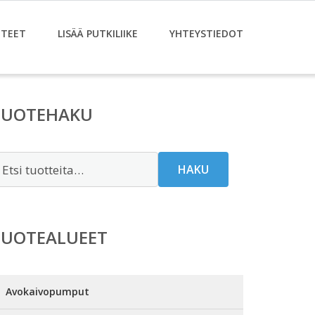
TEET
LISÄÄ PUTKILIIKE
YHTEYSTIEDOT
TUOTEHAKU
tsi:
HAKU
TUOTEALUEET
Avokaivopumput