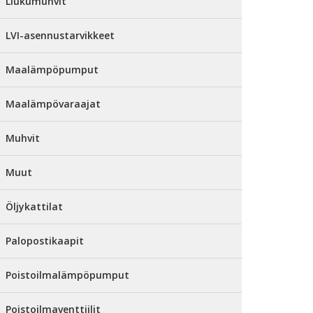
Liukumuhvit
LVI-asennustarvikkeet
Maalämpöpumput
Maalämpövaraajat
Muhvit
Muut
Öljykattilat
Palopostikaapit
Poistoilmalämpöpumput
Poistoilmaventtiilit