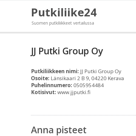
Putkiliike24
Suomen putkiliikkeet vertailussa
JJ Putki Group Oy
Putkiliikkeen nimi:
JJ Putki Group Oy
Osoite:
Länsikaari 2 B 9, 04220 Kerava
Puhelinnumero:
0505954484
Kotisivut:
www.jjputki.fi
Anna pisteet