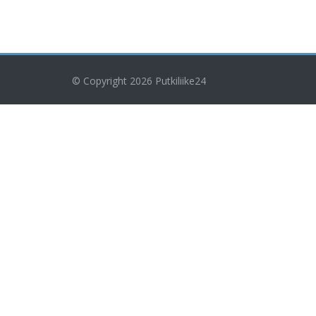
© Copyright 2026
Putkiliike24