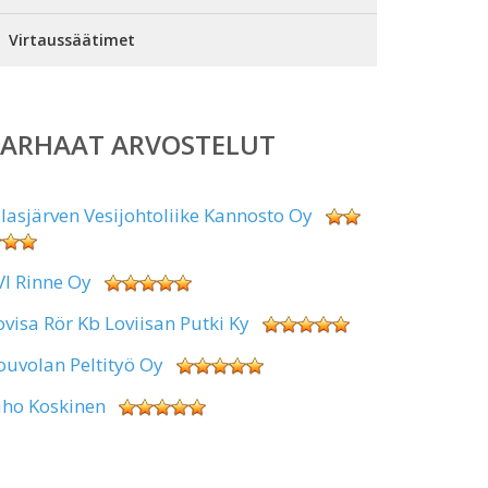
Virtaussäätimet
PARHAAT ARVOSTELUT
alasjärven Vesijohtoliike Kannosto Oy
VI Rinne Oy
ovisa Rör Kb Loviisan Putki Ky
ouvolan Peltityö Oy
uho Koskinen