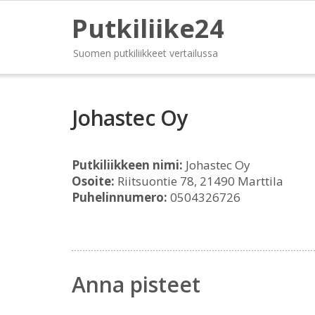
Putkiliike24
Suomen putkiliikkeet vertailussa
Johastec Oy
Putkiliikkeen nimi:
Johastec Oy
Osoite:
Riitsuontie 78, 21490 Marttila
Puhelinnumero:
0504326726
Anna pisteet