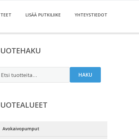
TEET
LISÄÄ PUTKILIIKE
YHTEYSTIEDOT
TUOTEHAKU
tsi:
HAKU
TUOTEALUEET
Avokaivopumput