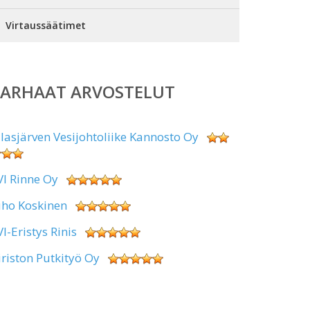
Virtaussäätimet
PARHAAT ARVOSTELUT
alasjärven Vesijohtoliike Kannosto Oy
VI Rinne Oy
uho Koskinen
VI-Eristys Rinis
iriston Putkityö Oy