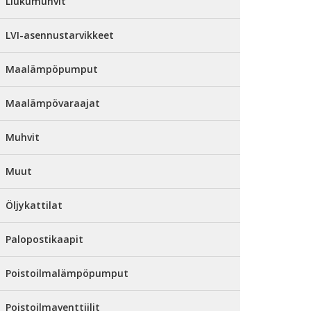
Liukumuhvit
LVI-asennustarvikkeet
Maalämpöpumput
Maalämpövaraajat
Muhvit
Muut
Öljykattilat
Palopostikaapit
Poistoilmalämpöpumput
Poistoilmaventtiilit