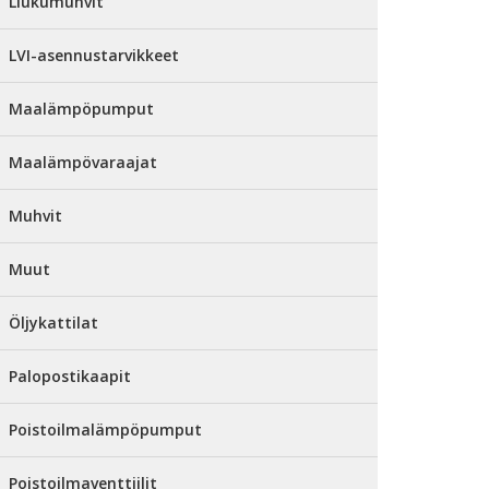
Liukumuhvit
LVI-asennustarvikkeet
Maalämpöpumput
Maalämpövaraajat
Muhvit
Muut
Öljykattilat
Palopostikaapit
Poistoilmalämpöpumput
Poistoilmaventtiilit