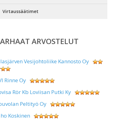
Virtaussäätimet
PARHAAT ARVOSTELUT
alasjärven Vesijohtoliike Kannosto Oy
VI Rinne Oy
ovisa Rör Kb Loviisan Putki Ky
ouvolan Peltityö Oy
uho Koskinen