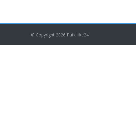
© Copyright 2026
Putkiliike24