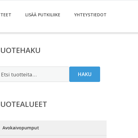
TEET
LISÄÄ PUTKILIIKE
YHTEYSTIEDOT
TUOTEHAKU
tsi:
HAKU
TUOTEALUEET
Avokaivopumput