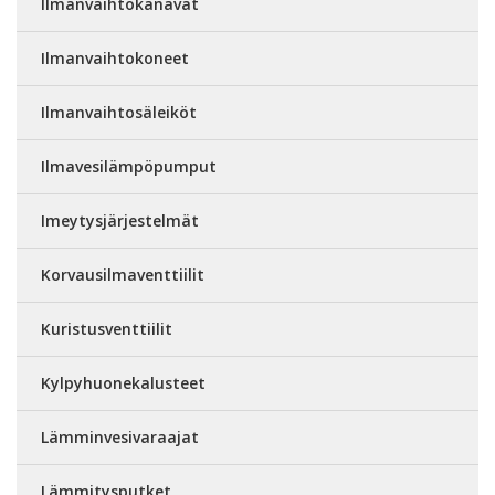
Ilmanvaihtokanavat
Ilmanvaihtokoneet
Ilmanvaihtosäleiköt
Ilmavesilämpöpumput
Imeytysjärjestelmät
Korvausilmaventtiilit
Kuristusventtiilit
Kylpyhuonekalusteet
Lämminvesivaraajat
Lämmitysputket