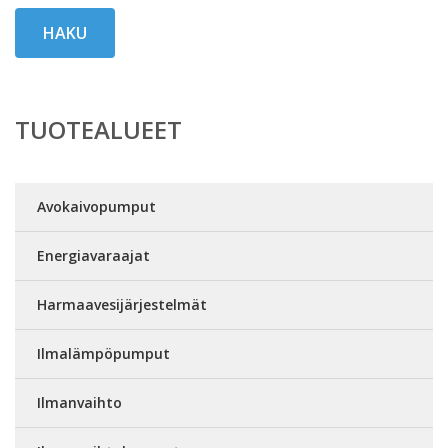
HAKU
TUOTEALUEET
Avokaivopumput
Energiavaraajat
Harmaavesijärjestelmät
Ilmalämpöpumput
Ilmanvaihto