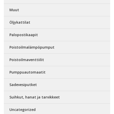
Muut
Öljykattilat
Palopostikaapit
Poistoilmalämpöpumput
Poistoilmaventtiilit
Pumppuautomaatit
Sadevesiputket
Suihkut, hanat ja tarvikkeet
Uncategorized