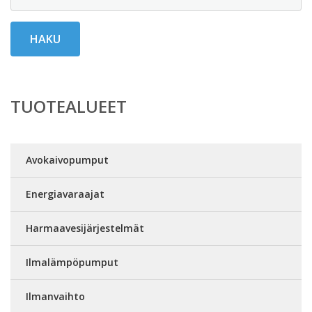
HAKU
TUOTEALUEET
Avokaivopumput
Energiavaraajat
Harmaavesijärjestelmät
Ilmalämpöpumput
Ilmanvaihto