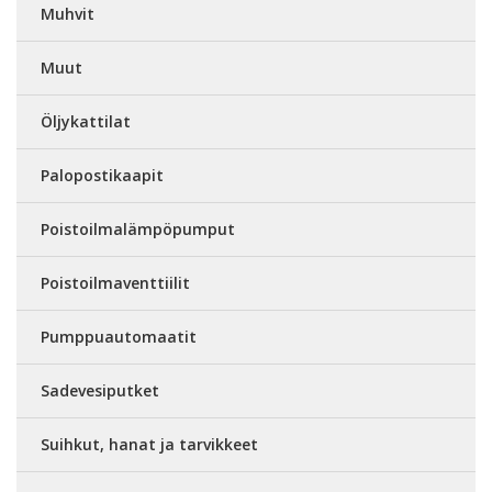
Muhvit
Muut
Öljykattilat
Palopostikaapit
Poistoilmalämpöpumput
Poistoilmaventtiilit
Pumppuautomaatit
Sadevesiputket
Suihkut, hanat ja tarvikkeet