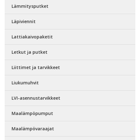
Lämmitysputket
Läpiviennit
Lattiakaivopaketit
Letkut ja putket
Liittimet ja tarvikkeet
Liukumuhvit
LVI-asennustarvikkeet
Maalämpöpumput
Maalämpövaraajat