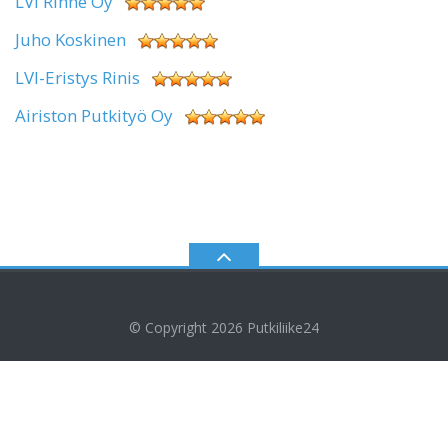
LVI Rinne Oy
Juho Koskinen
LVI-Eristys Rinis
Airiston Putkityö Oy
© Copyright 2026
Putkiliike24