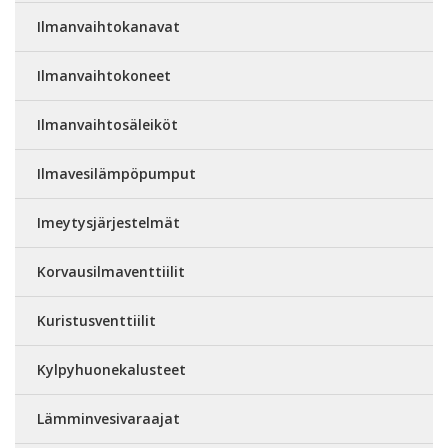
Ilmanvaihtokanavat
Ilmanvaihtokoneet
Ilmanvaihtosäleiköt
Ilmavesilämpöpumput
Imeytysjärjestelmät
Korvausilmaventtiilit
Kuristusventtiilit
Kylpyhuonekalusteet
Lämminvesivaraajat