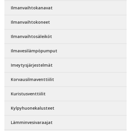
Ilmanvaihtokanavat
Ilmanvaihtokoneet
Ilmanvaihtosäleiköt
Ilmavesilämpöpumput
Imeytysjärjestelmät
Korvausilmaventtiilit
Kuristusventtiilit
Kylpyhuonekalusteet
Lämminvesivaraajat