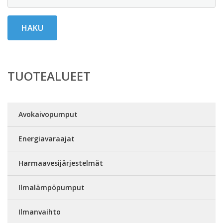
HAKU
TUOTEALUEET
Avokaivopumput
Energiavaraajat
Harmaavesijärjestelmät
Ilmalämpöpumput
Ilmanvaihto