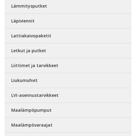
Lämmitysputket
Läpiviennit
Lattiakaivopaketit
Letkut ja putket
Liittimet ja tarvikkeet
Liukumuhvit
LVI-asennustarvikkeet
Maalämpöpumput
Maalämpövaraajat