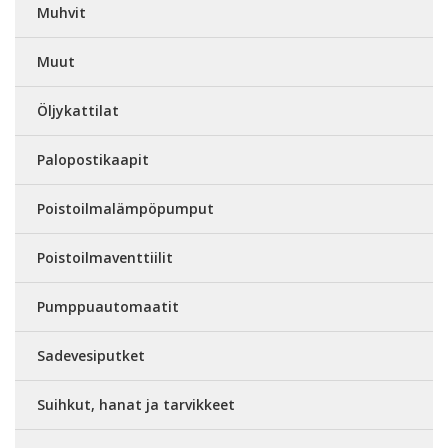
Muhvit
Muut
Öljykattilat
Palopostikaapit
Poistoilmalämpöpumput
Poistoilmaventtiilit
Pumppuautomaatit
Sadevesiputket
Suihkut, hanat ja tarvikkeet