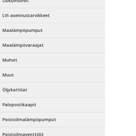
Liukumuhvit
LVI-asennustarvikkeet
Maalämpöpumput
Maalämpövaraajat
Muhvit
Muut
Öljykattilat
Palopostikaapit
Poistoilmalämpöpumput
Poistoilmaventtiilit