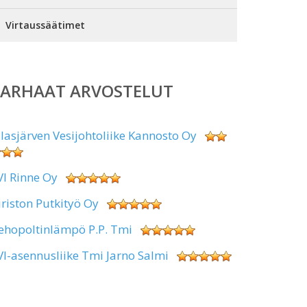
Virtaussäätimet
PARHAAT ARVOSTELUT
alasjärven Vesijohtoliike Kannosto Oy
VI Rinne Oy
iriston Putkityö Oy
ehopoltinlämpö P.P. Tmi
VI-asennusliike Tmi Jarno Salmi