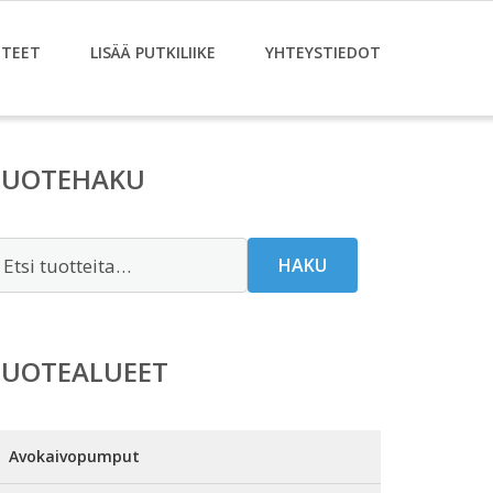
TEET
LISÄÄ PUTKILIIKE
YHTEYSTIEDOT
TUOTEHAKU
tsi:
HAKU
TUOTEALUEET
Avokaivopumput