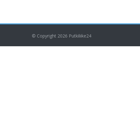
© Copyright 2026
Putkiliike24