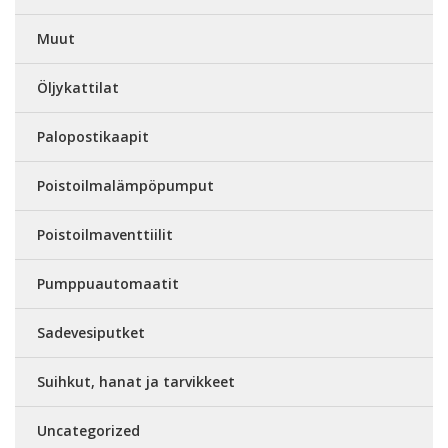
Muut
Öljykattilat
Palopostikaapit
Poistoilmalämpöpumput
Poistoilmaventtiilit
Pumppuautomaatit
Sadevesiputket
Suihkut, hanat ja tarvikkeet
Uncategorized