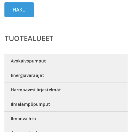
HAKU
TUOTEALUEET
Avokaivopumput
Energiavaraajat
Harmaavesijärjestelmät
Ilmalämpöpumput
Ilmanvaihto