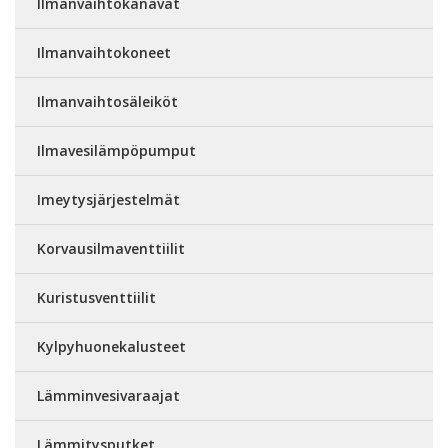
Ilmanvaihtokanavat
Ilmanvaihtokoneet
Ilmanvaihtosäleiköt
Ilmavesilämpöpumput
Imeytysjärjestelmät
Korvausilmaventtiilit
Kuristusventtiilit
Kylpyhuonekalusteet
Lämminvesivaraajat
Lämmitysputket