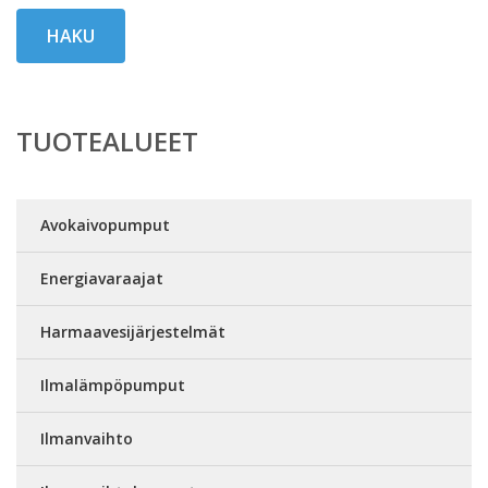
HAKU
TUOTEALUEET
Avokaivopumput
Energiavaraajat
Harmaavesijärjestelmät
Ilmalämpöpumput
Ilmanvaihto