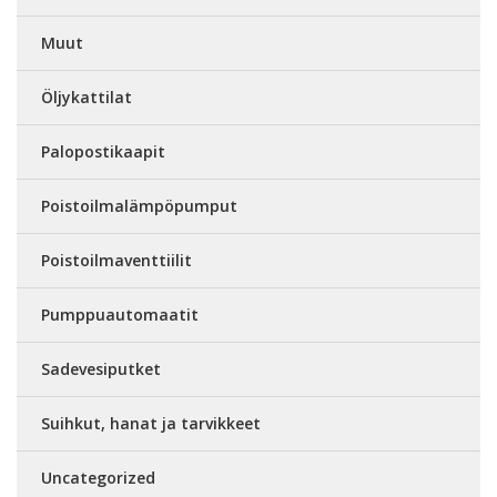
Muut
Öljykattilat
Palopostikaapit
Poistoilmalämpöpumput
Poistoilmaventtiilit
Pumppuautomaatit
Sadevesiputket
Suihkut, hanat ja tarvikkeet
Uncategorized