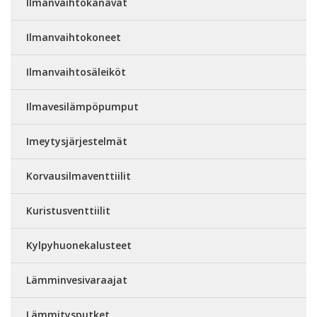
Ilmanvaihtokanavat
Ilmanvaihtokoneet
Ilmanvaihtosäleiköt
Ilmavesilämpöpumput
Imeytysjärjestelmät
Korvausilmaventtiilit
Kuristusventtiilit
Kylpyhuonekalusteet
Lämminvesivaraajat
Lämmitysputket