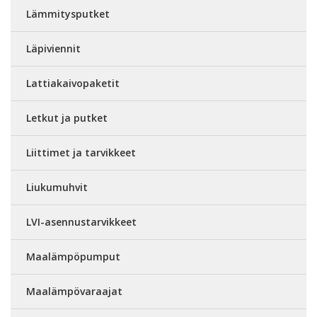
Lämmitysputket
Läpiviennit
Lattiakaivopaketit
Letkut ja putket
Liittimet ja tarvikkeet
Liukumuhvit
LVI-asennustarvikkeet
Maalämpöpumput
Maalämpövaraajat