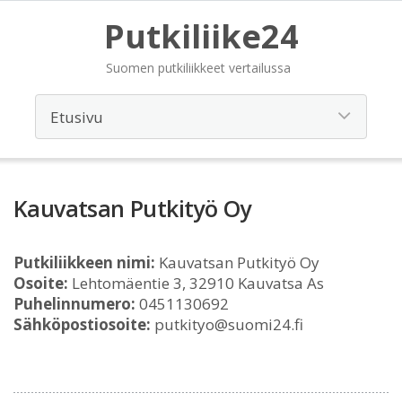
Putkiliike24
Suomen putkiliikkeet vertailussa
Kauvatsan Putkityö Oy
Putkiliikkeen nimi:
Kauvatsan Putkityö Oy
Osoite:
Lehtomäentie 3, 32910 Kauvatsa As
Puhelinnumero:
0451130692
Sähköpostiosoite:
putkityo@suomi24.fi