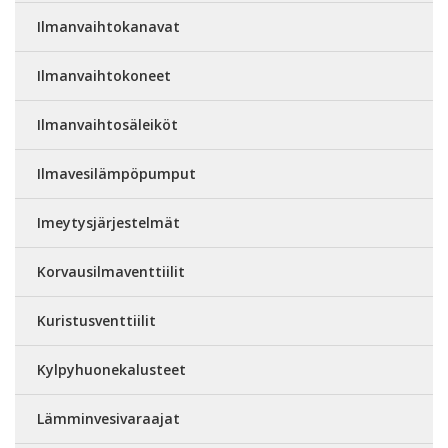
Ilmanvaihtokanavat
Ilmanvaihtokoneet
Ilmanvaihtosäleiköt
Ilmavesilämpöpumput
Imeytysjärjestelmät
Korvausilmaventtiilit
Kuristusventtiilit
Kylpyhuonekalusteet
Lämminvesivaraajat