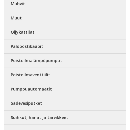
Muhvit
Muut
Öljykattilat
Palopostikaapit
Poistoilmalämpöpumput
Poistoilmaventtiilit
Pumppuautomaatit
Sadevesiputket
Suihkut, hanat ja tarvikkeet