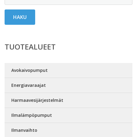
HAKU
TUOTEALUEET
Avokaivopumput
Energiavaraajat
Harmaavesijärjestelmät
Ilmalämpöpumput
Ilmanvaihto