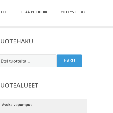
TEET
LISÄÄ PUTKILIIKE
YHTEYSTIEDOT
TUOTEHAKU
tsi:
HAKU
TUOTEALUEET
Avokaivopumput