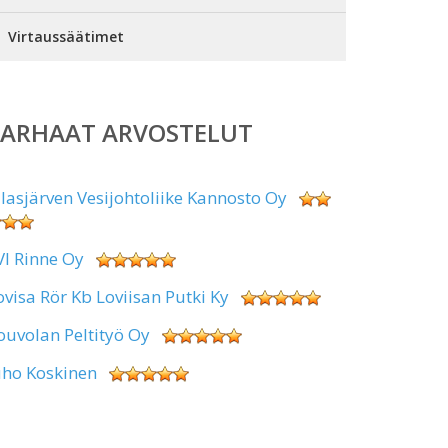
Virtaussäätimet
PARHAAT ARVOSTELUT
alasjärven Vesijohtoliike Kannosto Oy
VI Rinne Oy
ovisa Rör Kb Loviisan Putki Ky
ouvolan Peltityö Oy
uho Koskinen