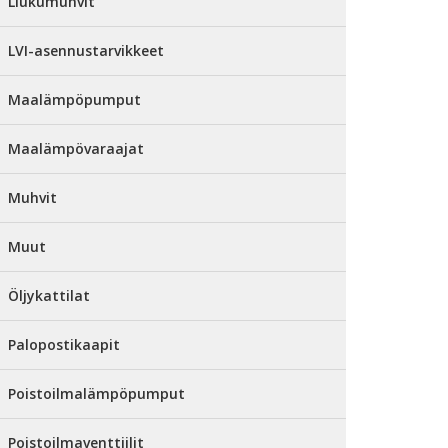
Liukumuhvit
LVI-asennustarvikkeet
Maalämpöpumput
Maalämpövaraajat
Muhvit
Muut
Öljykattilat
Palopostikaapit
Poistoilmalämpöpumput
Poistoilmaventtiilit