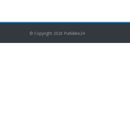
© Copyright 2026
Putkiliike24