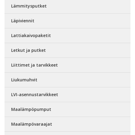
Lämmitysputket
Läpiviennit
Lattiakaivopaketit
Letkut ja putket
Liittimet ja tarvikkeet
Liukumuhvit
LVI-asennustarvikkeet
Maalämpöpumput
Maalämpövaraajat