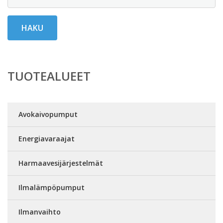
HAKU
TUOTEALUEET
Avokaivopumput
Energiavaraajat
Harmaavesijärjestelmät
Ilmalämpöpumput
Ilmanvaihto