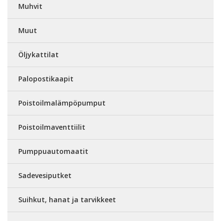
Muhvit
Muut
Öljykattilat
Palopostikaapit
Poistoilmalämpöpumput
Poistoilmaventtiilit
Pumppuautomaatit
Sadevesiputket
Suihkut, hanat ja tarvikkeet