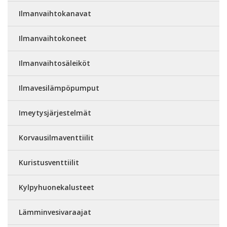
Ilmanvaihtokanavat
Ilmanvaihtokoneet
Ilmanvaihtosäleiköt
Ilmavesilämpöpumput
Imeytysjärjestelmät
Korvausilmaventtiilit
Kuristusventtiilit
Kylpyhuonekalusteet
Lämminvesivaraajat