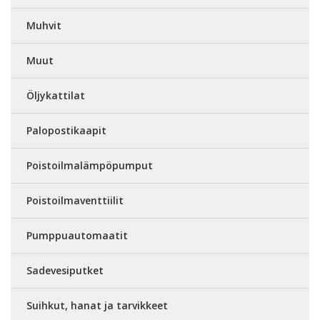
Muhvit
Muut
Öljykattilat
Palopostikaapit
Poistoilmalämpöpumput
Poistoilmaventtiilit
Pumppuautomaatit
Sadevesiputket
Suihkut, hanat ja tarvikkeet