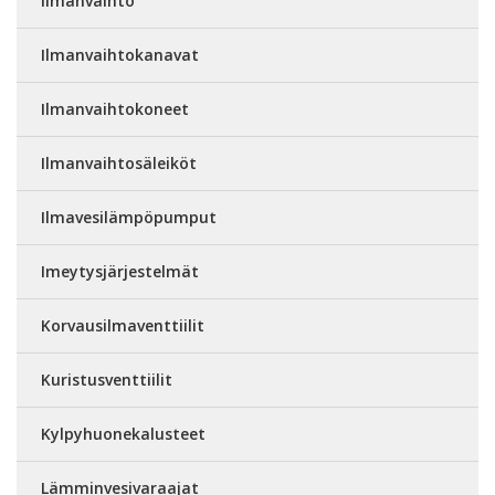
Ilmanvaihto
Ilmanvaihtokanavat
Ilmanvaihtokoneet
Ilmanvaihtosäleiköt
Ilmavesilämpöpumput
Imeytysjärjestelmät
Korvausilmaventtiilit
Kuristusventtiilit
Kylpyhuonekalusteet
Lämminvesivaraajat