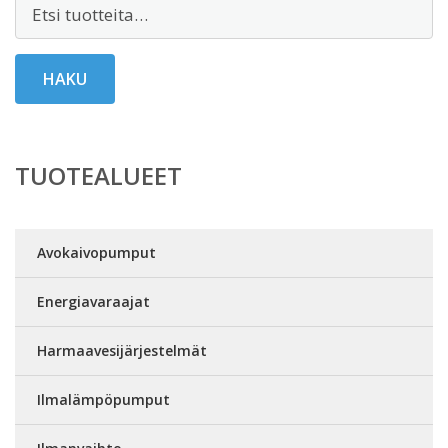
Etsi:
HAKU
TUOTEALUEET
Avokaivopumput
Energiavaraajat
Harmaavesijärjestelmät
Ilmalämpöpumput