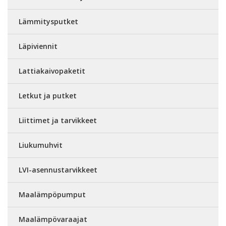
Lämmitysputket
Läpiviennit
Lattiakaivopaketit
Letkut ja putket
Liittimet ja tarvikkeet
Liukumuhvit
LVI-asennustarvikkeet
Maalämpöpumput
Maalämpövaraajat