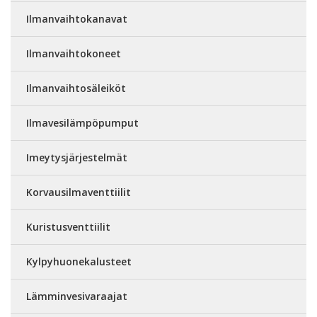
Ilmanvaihtokanavat
Ilmanvaihtokoneet
Ilmanvaihtosäleiköt
Ilmavesilämpöpumput
Imeytysjärjestelmät
Korvausilmaventtiilit
Kuristusventtiilit
Kylpyhuonekalusteet
Lämminvesivaraajat