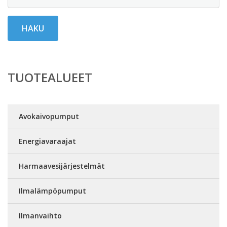
HAKU
TUOTEALUEET
Avokaivopumput
Energiavaraajat
Harmaavesijärjestelmät
Ilmalämpöpumput
Ilmanvaihto