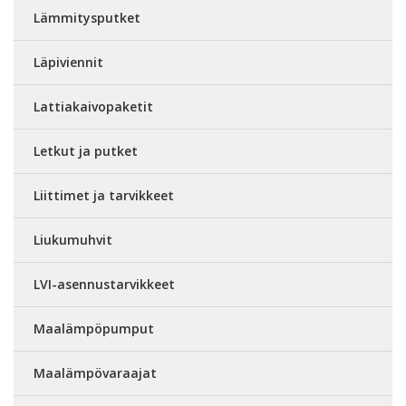
Lämmitysputket
Läpiviennit
Lattiakaivopaketit
Letkut ja putket
Liittimet ja tarvikkeet
Liukumuhvit
LVI-asennustarvikkeet
Maalämpöpumput
Maalämpövaraajat