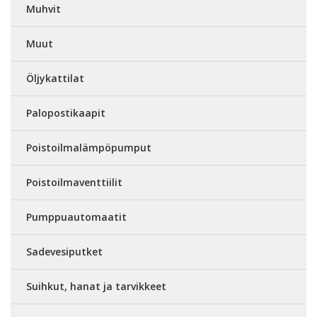
Muhvit
Muut
Öljykattilat
Palopostikaapit
Poistoilmalämpöpumput
Poistoilmaventtiilit
Pumppuautomaatit
Sadevesiputket
Suihkut, hanat ja tarvikkeet