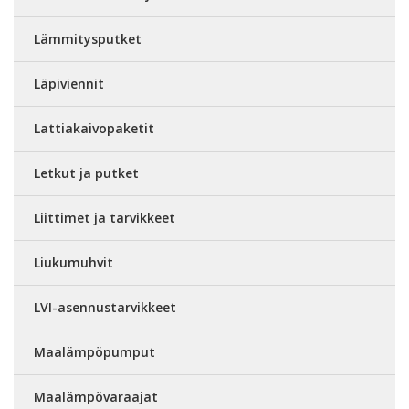
Lämmitysputket
Läpiviennit
Lattiakaivopaketit
Letkut ja putket
Liittimet ja tarvikkeet
Liukumuhvit
LVI-asennustarvikkeet
Maalämpöpumput
Maalämpövaraajat