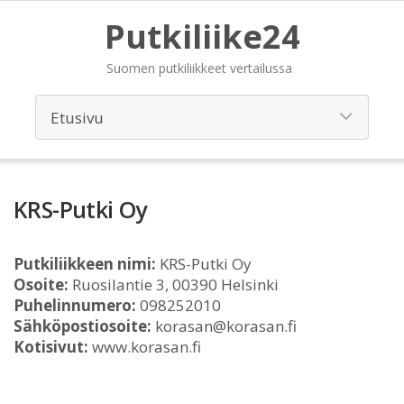
Putkiliike24
Suomen putkiliikkeet vertailussa
KRS-Putki Oy
Putkiliikkeen nimi:
KRS-Putki Oy
Osoite:
Ruosilantie 3, 00390 Helsinki
Puhelinnumero:
098252010
Sähköpostiosoite:
korasan@korasan.fi
Kotisivut:
www.korasan.fi