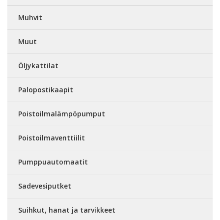
Muhvit
Muut
Öljykattilat
Palopostikaapit
Poistoilmalämpöpumput
Poistoilmaventtiilit
Pumppuautomaatit
Sadevesiputket
Suihkut, hanat ja tarvikkeet