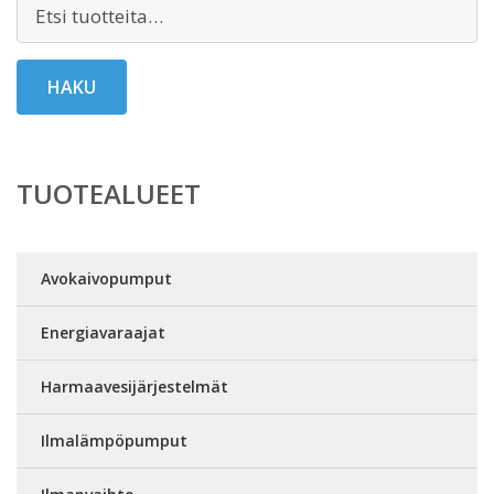
Etsi:
HAKU
TUOTEALUEET
Avokaivopumput
Energiavaraajat
Harmaavesijärjestelmät
Ilmalämpöpumput