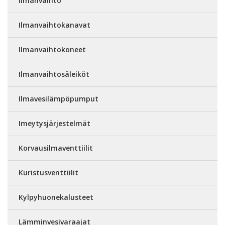
Ilmanvaihto
Ilmanvaihtokanavat
Ilmanvaihtokoneet
Ilmanvaihtosäleiköt
Ilmavesilämpöpumput
Imeytysjärjestelmät
Korvausilmaventtiilit
Kuristusventtiilit
Kylpyhuonekalusteet
Lämminvesivaraajat