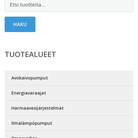
Etsi:
HAKU
TUOTEALUEET
Avokaivopumput
Energiavaraajat
Harmaavesijärjestelmät
Ilmalämpöpumput