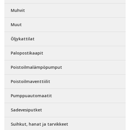
Muhvit
Muut
Öljykattilat
Palopostikaapit
Poistoilmalämpöpumput
Poistoilmaventtiilit
Pumppuautomaatit
Sadevesiputket
Suihkut, hanat ja tarvikkeet