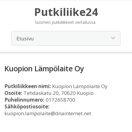
Putkiliike24
Suomen putkiliikkeet vertailussa
Kuopion Lämpölaite Oy
Putkiliikkeen nimi:
Kuopion Lämpölaite Oy
Osoite:
Tehdaskatu 20, 70620 Kuopio
Puhelinnumero:
0172658700
Sähköpostiosoite:
kuopion.lampolaite@dnainternet.net