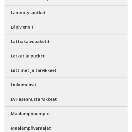
Lämmitysputket
Läpiviennit
Lattiakaivopaketit
Letkut ja putket
Liittimet ja tarvikkeet
Liukumuhvit
LVI-asennustarvikkeet
Maalämpöpumput
Maalämpövaraajat