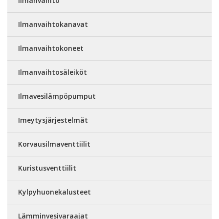
Ilmanvaihto
Ilmanvaihtokanavat
Ilmanvaihtokoneet
Ilmanvaihtosäleiköt
Ilmavesilämpöpumput
Imeytysjärjestelmät
Korvausilmaventtiilit
Kuristusventtiilit
Kylpyhuonekalusteet
Lämminvesivaraajat