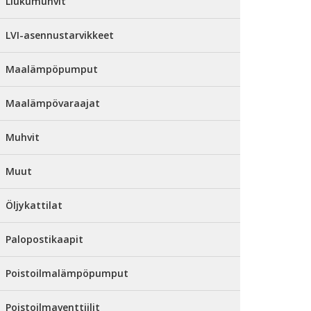
Liukumuhvit
LVI-asennustarvikkeet
Maalämpöpumput
Maalämpövaraajat
Muhvit
Muut
Öljykattilat
Palopostikaapit
Poistoilmalämpöpumput
Poistoilmaventtiilit