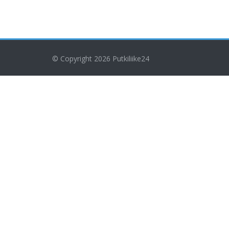
© Copyright 2026
Putkiliike24