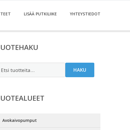
TEET
LISÄÄ PUTKILIIKE
YHTEYSTIEDOT
TUOTEHAKU
tsi:
HAKU
TUOTEALUEET
Avokaivopumput