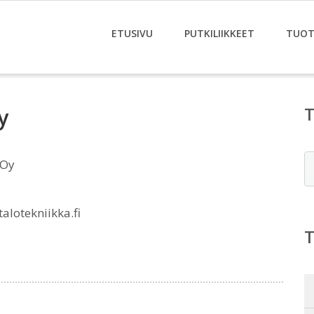
ETUSIVU
PUTKILIIKKEET
TUOT
y
E
 Oy
lotekniikka.fi