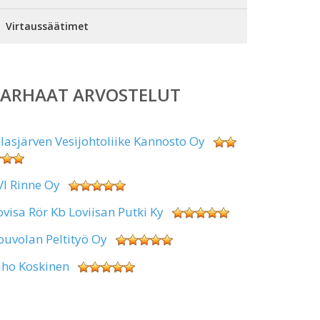
Virtaussäätimet
PARHAAT ARVOSTELUT
alasjärven Vesijohtoliike Kannosto Oy
VI Rinne Oy
ovisa Rör Kb Loviisan Putki Ky
ouvolan Peltityö Oy
uho Koskinen