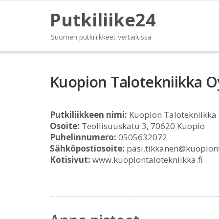
Putkiliike24
Suomen putkiliikkeet vertailussa
Kuopion Talotekniikka O
Putkiliikkeen nimi:
Kuopion Talotekniikka
Osoite:
Teollisuuskatu 3, 70620 Kuopio
Puhelinnumero:
0505632072
Sähköpostiosoite:
pasi.tikkanen@kuopionta
Kotisivut:
www.kuopiontalotekniikka.fi