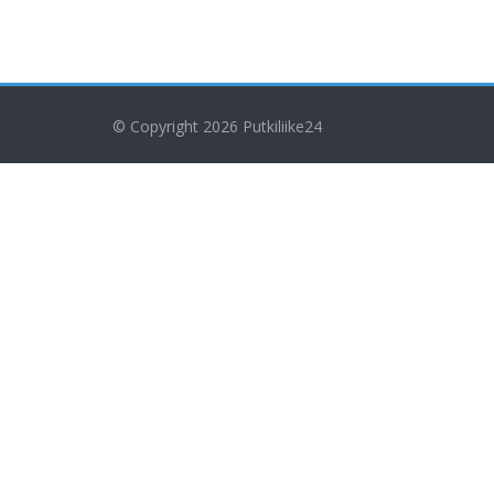
© Copyright 2026
Putkiliike24