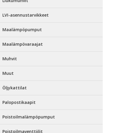
Liukumuhvit
LVI-asennustarvikkeet
Maalämpöpumput
Maalämpövaraajat
Muhvit
Muut
Öljykattilat
Palopostikaapit
Poistoilmalämpöpumput
Poistoilmaventtiilit