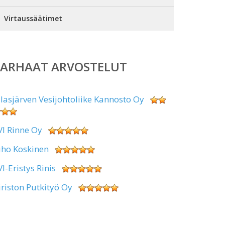
Virtaussäätimet
PARHAAT ARVOSTELUT
alasjärven Vesijohtoliike Kannosto Oy
VI Rinne Oy
uho Koskinen
VI-Eristys Rinis
iriston Putkityö Oy