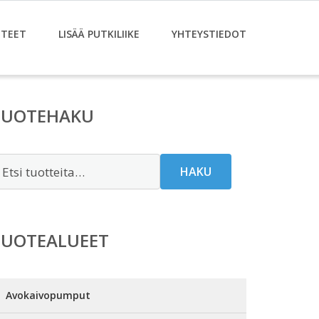
TEET
LISÄÄ PUTKILIIKE
YHTEYSTIEDOT
TUOTEHAKU
tsi:
HAKU
TUOTEALUEET
Avokaivopumput