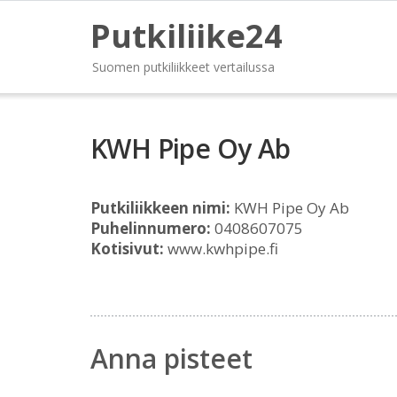
Putkiliike24
Suomen putkiliikkeet vertailussa
KWH Pipe Oy Ab
Putkiliikkeen nimi:
KWH Pipe Oy Ab
Puhelinnumero:
0408607075
Kotisivut:
www.kwhpipe.fi
Anna pisteet