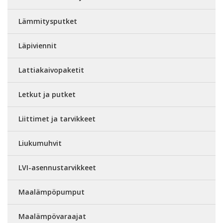
Lämmitysputket
Läpiviennit
Lattiakaivopaketit
Letkut ja putket
Liittimet ja tarvikkeet
Liukumuhvit
LVI-asennustarvikkeet
Maalämpöpumput
Maalämpövaraajat