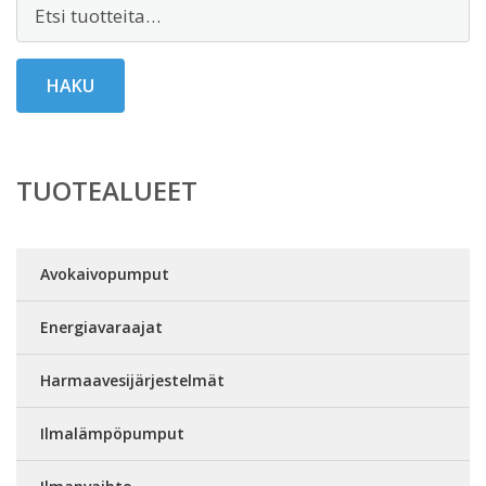
Etsi:
HAKU
TUOTEALUEET
Avokaivopumput
Energiavaraajat
Harmaavesijärjestelmät
Ilmalämpöpumput