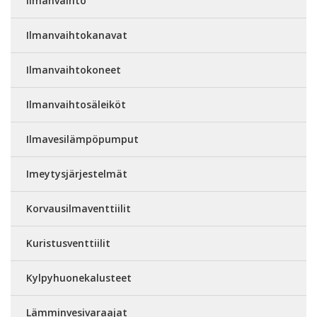
Ilmanvaihto
Ilmanvaihtokanavat
Ilmanvaihtokoneet
Ilmanvaihtosäleiköt
Ilmavesilämpöpumput
Imeytysjärjestelmät
Korvausilmaventtiilit
Kuristusventtiilit
Kylpyhuonekalusteet
Lämminvesivaraajat