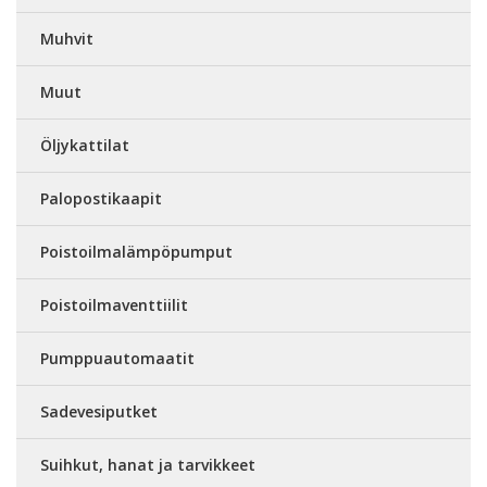
Muhvit
Muut
Öljykattilat
Palopostikaapit
Poistoilmalämpöpumput
Poistoilmaventtiilit
Pumppuautomaatit
Sadevesiputket
Suihkut, hanat ja tarvikkeet