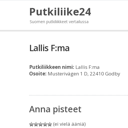
Putkiliike24
Suomen putkiliikkeet vertailussa
Lallis F:ma
Putkiliikkeen nimi:
Lallis F:ma
Osoite:
Musterivägen 1 D, 22410 Godby
Anna pisteet
(ei vielä ääniä)