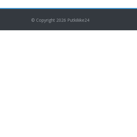
© Copyright 2026
Putkiliike24