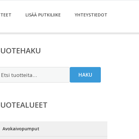
TEET
LISÄÄ PUTKILIIKE
YHTEYSTIEDOT
TUOTEHAKU
tsi:
HAKU
TUOTEALUEET
Avokaivopumput