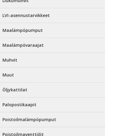
Liukumuhvit
LVI-asennustarvikkeet
Maalämpöpumput
Maalämpövaraajat
Muhvit
Muut
Öljykattilat
Palopostikaapit
Poistoilmalämpöpumput
Poistoilmaventtiilit