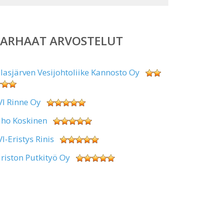
PARHAAT ARVOSTELUT
alasjärven Vesijohtoliike Kannosto Oy
VI Rinne Oy
uho Koskinen
VI-Eristys Rinis
iriston Putkityö Oy