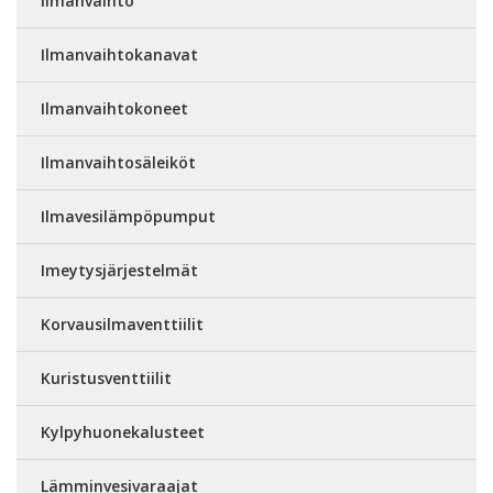
Ilmanvaihto
Ilmanvaihtokanavat
Ilmanvaihtokoneet
Ilmanvaihtosäleiköt
Ilmavesilämpöpumput
Imeytysjärjestelmät
Korvausilmaventtiilit
Kuristusventtiilit
Kylpyhuonekalusteet
Lämminvesivaraajat