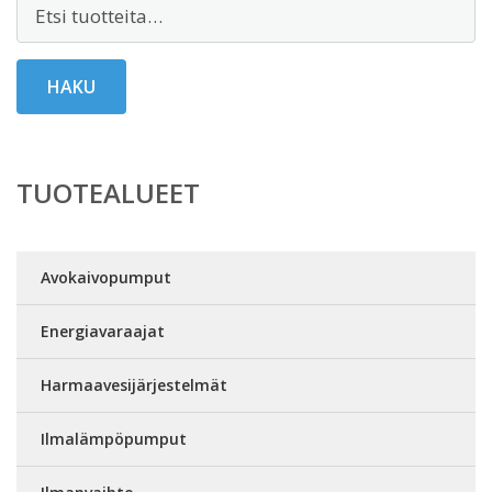
Etsi:
HAKU
TUOTEALUEET
Avokaivopumput
Energiavaraajat
Harmaavesijärjestelmät
Ilmalämpöpumput