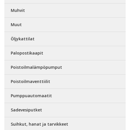
Muhvit
Muut
Öljykattilat
Palopostikaapit
Poistoilmalämpöpumput
Poistoilmaventtiilit
Pumppuautomaatit
Sadevesiputket
Suihkut, hanat ja tarvikkeet