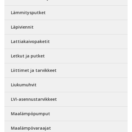
Lämmitysputket
Läpiviennit
Lattiakaivopaketit
Letkut ja putket
Liittimet ja tarvikkeet
Liukumuhvit
LVI-asennustarvikkeet
Maalämpöpumput
Maalämpövaraajat