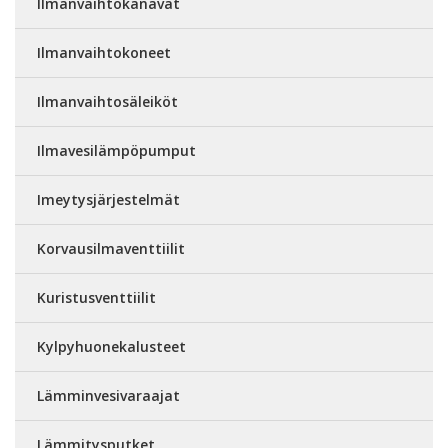
Ilmanvaihtokanavat
Ilmanvaihtokoneet
Ilmanvaihtosäleiköt
Ilmavesilämpöpumput
Imeytysjärjestelmät
Korvausilmaventtiilit
Kuristusventtiilit
Kylpyhuonekalusteet
Lämminvesivaraajat
Lämmitysputket