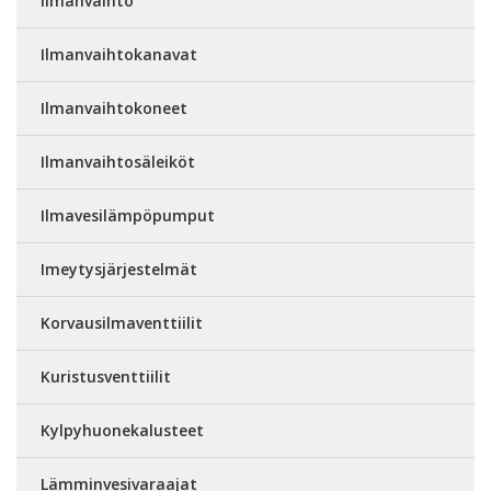
Ilmanvaihto
Ilmanvaihtokanavat
Ilmanvaihtokoneet
Ilmanvaihtosäleiköt
Ilmavesilämpöpumput
Imeytysjärjestelmät
Korvausilmaventtiilit
Kuristusventtiilit
Kylpyhuonekalusteet
Lämminvesivaraajat