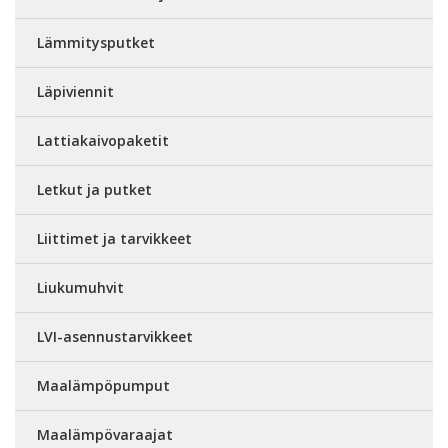
Lämmitysputket
Läpiviennit
Lattiakaivopaketit
Letkut ja putket
Liittimet ja tarvikkeet
Liukumuhvit
LVI-asennustarvikkeet
Maalämpöpumput
Maalämpövaraajat