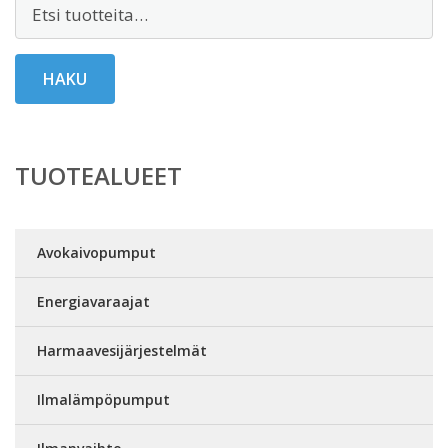
Etsi:
HAKU
TUOTEALUEET
Avokaivopumput
Energiavaraajat
Harmaavesijärjestelmät
Ilmalämpöpumput