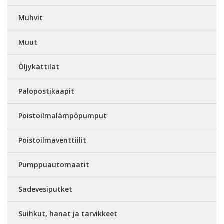
Muhvit
Muut
Öljykattilat
Palopostikaapit
Poistoilmalämpöpumput
Poistoilmaventtiilit
Pumppuautomaatit
Sadevesiputket
Suihkut, hanat ja tarvikkeet