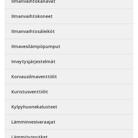
Ilmanvaihtokanavat
Ilmanvaihtokoneet
Ilmanvaihtosäleiköt
Ilmavesilämpöpumput
Imeytysjärjestelmät
Korvausilmaventtiilit
Kuristusventtiilit
Kylpyhuonekalusteet
Lämminvesivaraajat
Lämmitysputket