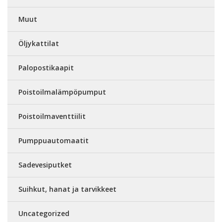
Muut
Öljykattilat
Palopostikaapit
Poistoilmalämpöpumput
Poistoilmaventtiilit
Pumppuautomaatit
Sadevesiputket
Suihkut, hanat ja tarvikkeet
Uncategorized