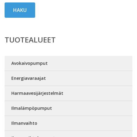
HAKU
TUOTEALUEET
Avokaivopumput
Energiavaraajat
Harmaavesijärjestelmät
Ilmalämpöpumput
Ilmanvaihto