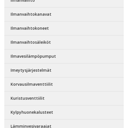
Ilmanvaihto
Ilmanvaihtokanavat
Ilmanvaihtokoneet
Ilmanvaihtosäleiköt
Ilmavesilämpöpumput
Imeytysjärjestelmät
Korvausilmaventtiilit
Kuristusventtiilit
Kylpyhuonekalusteet
Lämminvesivaraajat