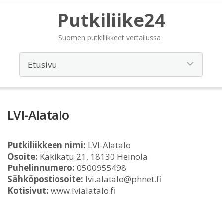
Putkiliike24
Suomen putkiliikkeet vertailussa
LVI-Alatalo
Putkiliikkeen nimi:
LVI-Alatalo
Osoite:
Käkikatu 21, 18130 Heinola
Puhelinnumero:
0500955498
Sähköpostiosoite:
lvi.alatalo@phnet.fi
Kotisivut:
www.lvialatalo.fi