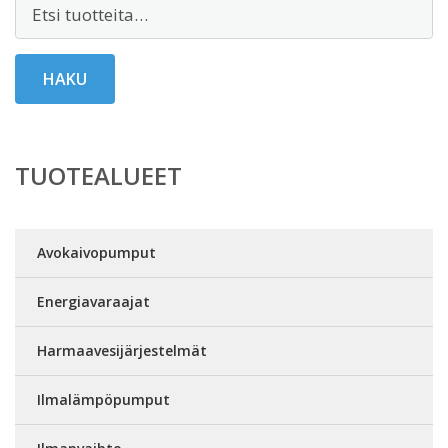
Etsi:
HAKU
TUOTEALUEET
Avokaivopumput
Energiavaraajat
Harmaavesijärjestelmät
Ilmalämpöpumput