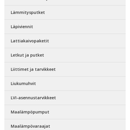
Lämmitysputket
Läpiviennit
Lattiakaivopaketit
Letkut ja putket
Liittimet ja tarvikkeet
Liukumuhvit
LVI-asennustarvikkeet
Maalämpöpumput
Maalämpövaraajat