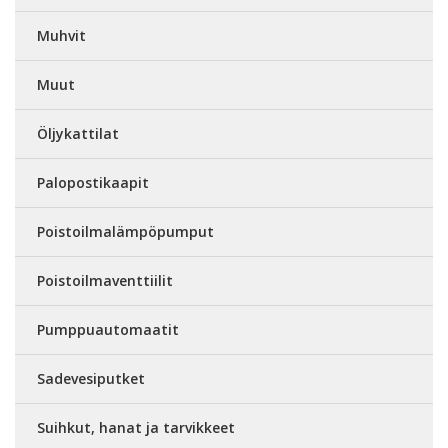
Muhvit
Muut
Öljykattilat
Palopostikaapit
Poistoilmalämpöpumput
Poistoilmaventtiilit
Pumppuautomaatit
Sadevesiputket
Suihkut, hanat ja tarvikkeet