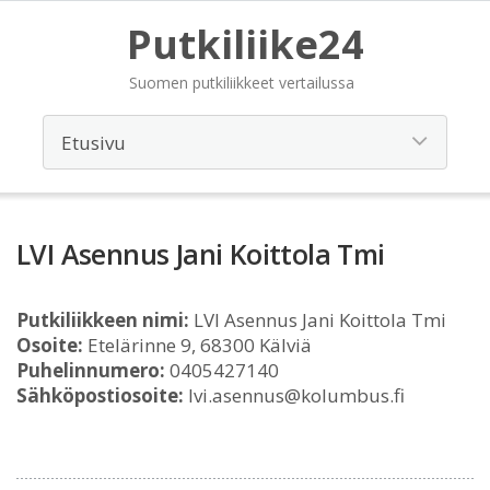
Putkiliike24
Suomen putkiliikkeet vertailussa
LVI Asennus Jani Koittola Tmi
Putkiliikkeen nimi:
LVI Asennus Jani Koittola Tmi
Osoite:
Etelärinne 9, 68300 Kälviä
Puhelinnumero:
0405427140
Sähköpostiosoite:
lvi.asennus@kolumbus.fi