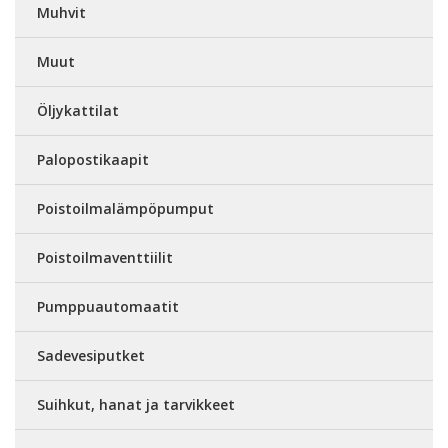
Muhvit
Muut
Öljykattilat
Palopostikaapit
Poistoilmalämpöpumput
Poistoilmaventtiilit
Pumppuautomaatit
Sadevesiputket
Suihkut, hanat ja tarvikkeet