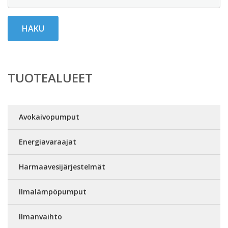
HAKU
TUOTEALUEET
Avokaivopumput
Energiavaraajat
Harmaavesijärjestelmät
Ilmalämpöpumput
Ilmanvaihto