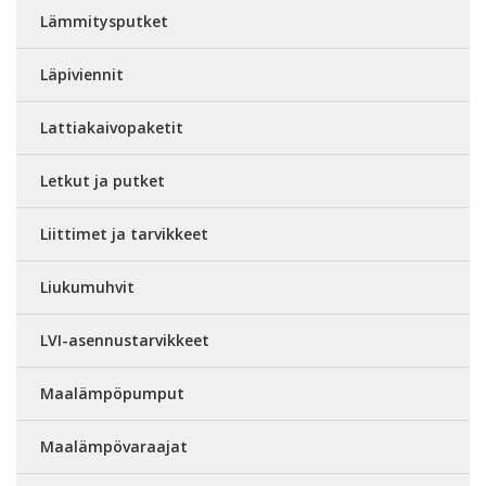
Lämmitysputket
Läpiviennit
Lattiakaivopaketit
Letkut ja putket
Liittimet ja tarvikkeet
Liukumuhvit
LVI-asennustarvikkeet
Maalämpöpumput
Maalämpövaraajat