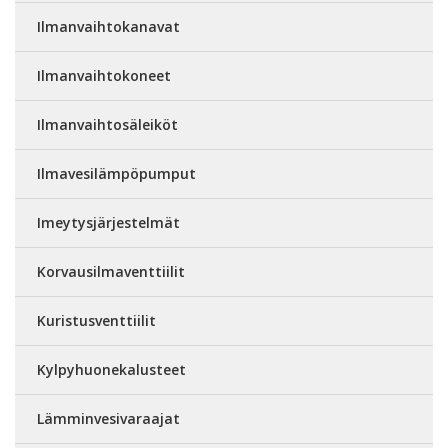
Ilmanvaihtokanavat
Ilmanvaihtokoneet
Ilmanvaihtosäleiköt
Ilmavesilämpöpumput
Imeytysjärjestelmät
Korvausilmaventtiilit
Kuristusventtiilit
Kylpyhuonekalusteet
Lämminvesivaraajat