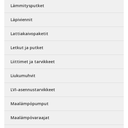
Lämmitysputket
Läpiviennit
Lattiakaivopaketit
Letkut ja putket
Liittimet ja tarvikkeet
Liukumuhvit
LVI-asennustarvikkeet
Maalämpöpumput
Maalämpövaraajat