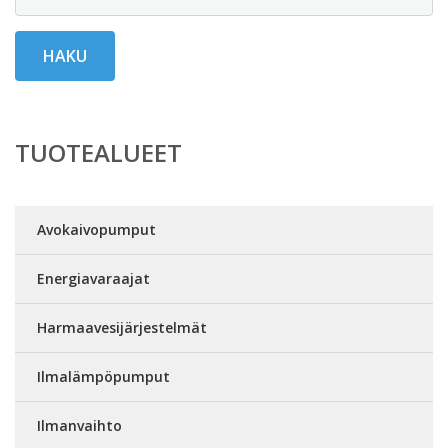
HAKU
TUOTEALUEET
Avokaivopumput
Energiavaraajat
Harmaavesijärjestelmät
Ilmalämpöpumput
Ilmanvaihto