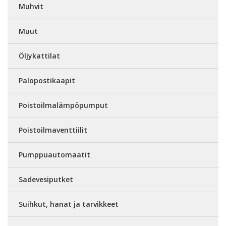
Muhvit
Muut
Öljykattilat
Palopostikaapit
Poistoilmalämpöpumput
Poistoilmaventtiilit
Pumppuautomaatit
Sadevesiputket
Suihkut, hanat ja tarvikkeet