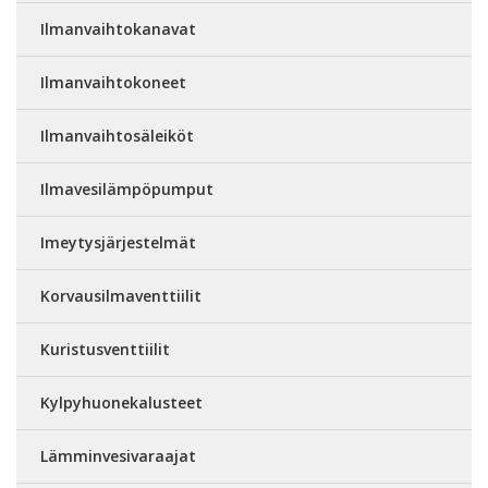
Ilmanvaihtokanavat
Ilmanvaihtokoneet
Ilmanvaihtosäleiköt
Ilmavesilämpöpumput
Imeytysjärjestelmät
Korvausilmaventtiilit
Kuristusventtiilit
Kylpyhuonekalusteet
Lämminvesivaraajat