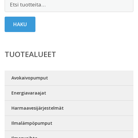
Etsi:
HAKU
TUOTEALUEET
Avokaivopumput
Energiavaraajat
Harmaavesijärjestelmät
Ilmalämpöpumput