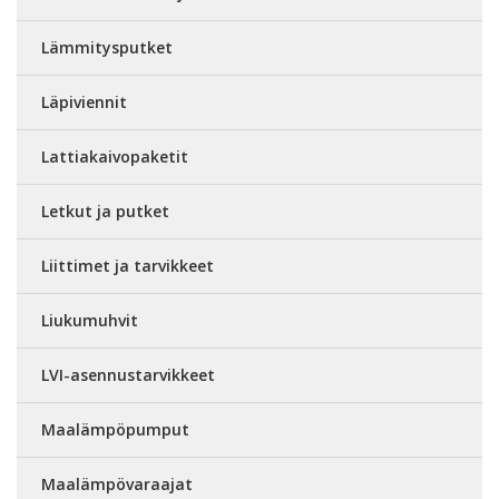
Lämmitysputket
Läpiviennit
Lattiakaivopaketit
Letkut ja putket
Liittimet ja tarvikkeet
Liukumuhvit
LVI-asennustarvikkeet
Maalämpöpumput
Maalämpövaraajat