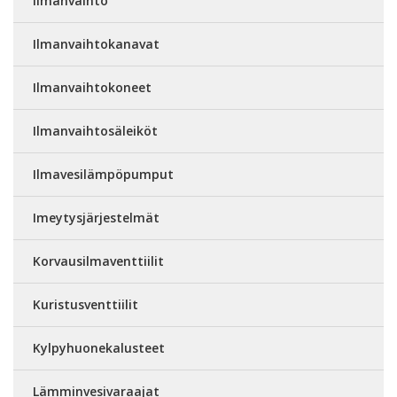
Ilmanvaihto
Ilmanvaihtokanavat
Ilmanvaihtokoneet
Ilmanvaihtosäleiköt
Ilmavesilämpöpumput
Imeytysjärjestelmät
Korvausilmaventtiilit
Kuristusventtiilit
Kylpyhuonekalusteet
Lämminvesivaraajat