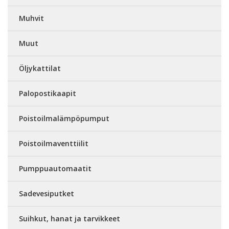
Muhvit
Muut
Öljykattilat
Palopostikaapit
Poistoilmalämpöpumput
Poistoilmaventtiilit
Pumppuautomaatit
Sadevesiputket
Suihkut, hanat ja tarvikkeet