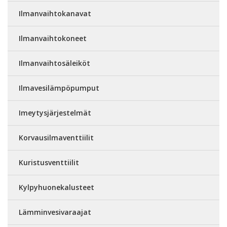
Ilmanvaihtokanavat
Ilmanvaihtokoneet
Ilmanvaihtosäleiköt
Ilmavesilämpöpumput
Imeytysjärjestelmät
Korvausilmaventtiilit
Kuristusventtiilit
Kylpyhuonekalusteet
Lämminvesivaraajat