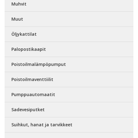
Muhvit
Muut
Öljykattilat
Palopostikaapit
Poistoilmalämpöpumput
Poistoilmaventtiilit
Pumppuautomaatit
Sadevesiputket
Suihkut, hanat ja tarvikkeet