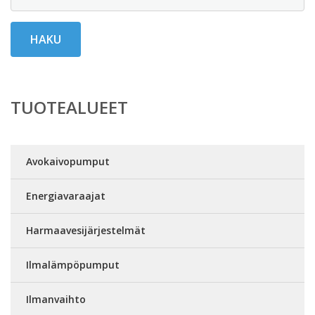
HAKU
TUOTEALUEET
Avokaivopumput
Energiavaraajat
Harmaavesijärjestelmät
Ilmalämpöpumput
Ilmanvaihto