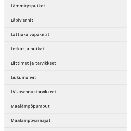
Lämmitysputket
Läpiviennit
Lattiakaivopaketit
Letkut ja putket
Liittimet ja tarvikkeet
Liukumuhvit
LVI-asennustarvikkeet
Maalämpöpumput
Maalämpövaraajat