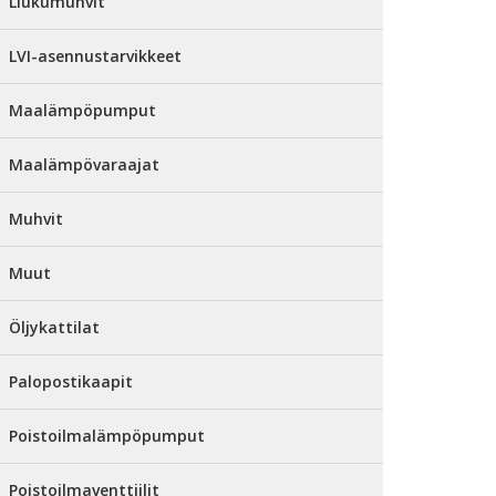
Liukumuhvit
LVI-asennustarvikkeet
Maalämpöpumput
Maalämpövaraajat
Muhvit
Muut
Öljykattilat
Palopostikaapit
Poistoilmalämpöpumput
Poistoilmaventtiilit