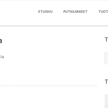
ETUSIVU
PUTKILIIKKEET
TUOT
a
E
ala