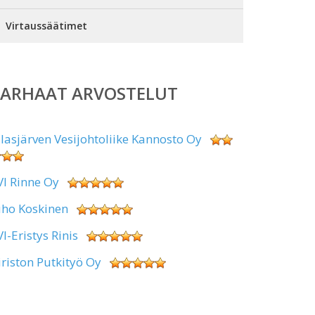
Virtaussäätimet
PARHAAT ARVOSTELUT
alasjärven Vesijohtoliike Kannosto Oy
VI Rinne Oy
uho Koskinen
VI-Eristys Rinis
iriston Putkityö Oy