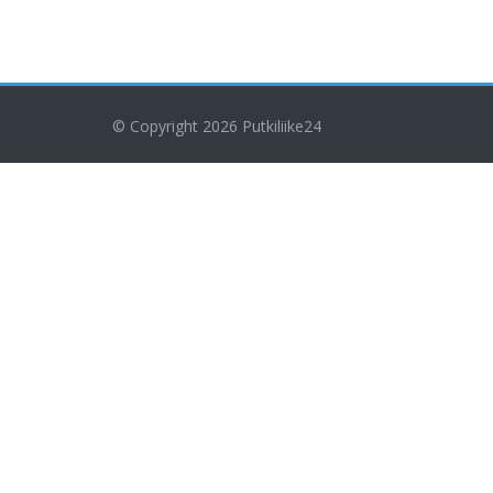
© Copyright 2026
Putkiliike24