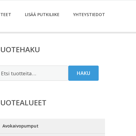
TEET
LISÄÄ PUTKILIIKE
YHTEYSTIEDOT
TUOTEHAKU
tsi:
HAKU
TUOTEALUEET
Avokaivopumput