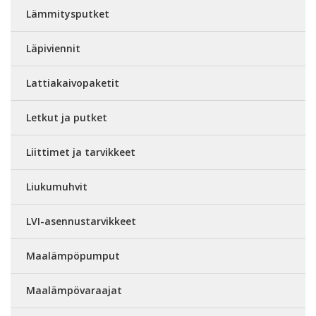
Lämmitysputket
Läpiviennit
Lattiakaivopaketit
Letkut ja putket
Liittimet ja tarvikkeet
Liukumuhvit
LVI-asennustarvikkeet
Maalämpöpumput
Maalämpövaraajat