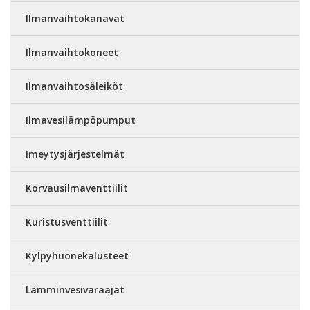
Ilmanvaihtokanavat
Ilmanvaihtokoneet
Ilmanvaihtosäleiköt
Ilmavesilämpöpumput
Imeytysjärjestelmät
Korvausilmaventtiilit
Kuristusventtiilit
Kylpyhuonekalusteet
Lämminvesivaraajat