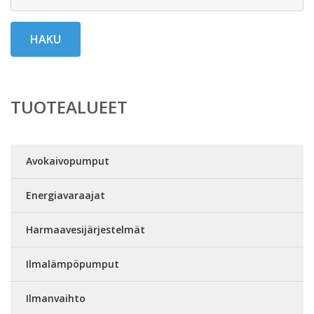
HAKU
TUOTEALUEET
Avokaivopumput
Energiavaraajat
Harmaavesijärjestelmät
Ilmalämpöpumput
Ilmanvaihto