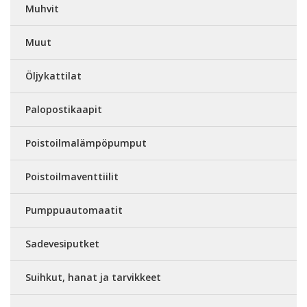
Muhvit
Muut
Öljykattilat
Palopostikaapit
Poistoilmalämpöpumput
Poistoilmaventtiilit
Pumppuautomaatit
Sadevesiputket
Suihkut, hanat ja tarvikkeet