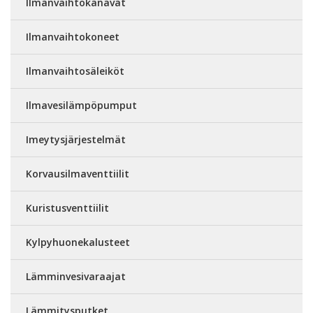
Ilmanvaihtokanavat
Ilmanvaihtokoneet
Ilmanvaihtosäleiköt
Ilmavesilämpöpumput
Imeytysjärjestelmät
Korvausilmaventtiilit
Kuristusventtiilit
Kylpyhuonekalusteet
Lämminvesivaraajat
Lämmitysputket