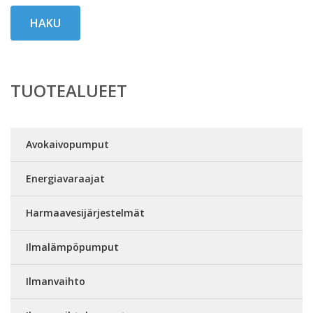
HAKU
TUOTEALUEET
Avokaivopumput
Energiavaraajat
Harmaavesijärjestelmät
Ilmalämpöpumput
Ilmanvaihto