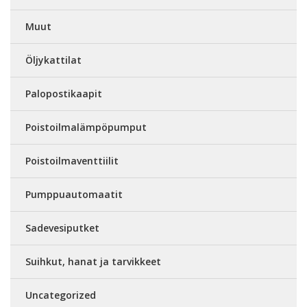
Muut
Öljykattilat
Palopostikaapit
Poistoilmalämpöpumput
Poistoilmaventtiilit
Pumppuautomaatit
Sadevesiputket
Suihkut, hanat ja tarvikkeet
Uncategorized