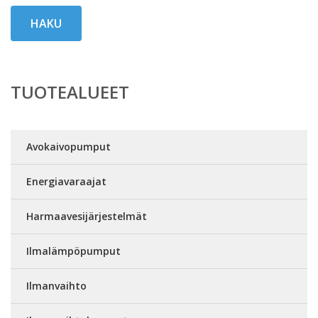
HAKU
TUOTEALUEET
Avokaivopumput
Energiavaraajat
Harmaavesijärjestelmät
Ilmalämpöpumput
Ilmanvaihto