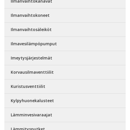
Ilmanvaihtokanavat
Ilmanvaihtokoneet
Ilmanvaihtosäleiköt
Ilmavesilämpöpumput
Imeytysjärjestelmät
Korvausilmaventtiilit
Kuristusventtiilit
Kylpyhuonekalusteet
Lämminvesivaraajat
Lämmitysputket