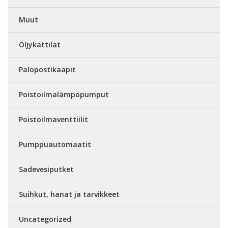
Muut
Öljykattilat
Palopostikaapit
Poistoilmalämpöpumput
Poistoilmaventtiilit
Pumppuautomaatit
Sadevesiputket
Suihkut, hanat ja tarvikkeet
Uncategorized