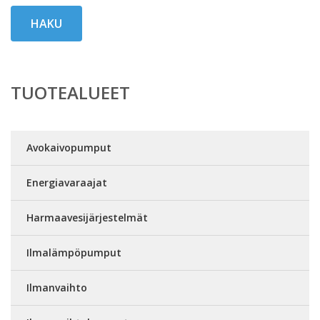
HAKU
TUOTEALUEET
Avokaivopumput
Energiavaraajat
Harmaavesijärjestelmät
Ilmalämpöpumput
Ilmanvaihto