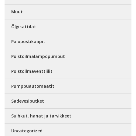
Muut
Öljykattilat
Palopostikaapit
Poistoilmalämpöpumput
Poistoilmaventtiilit
Pumppuautomaatit
Sadevesiputket
Suihkut, hanat ja tarvikkeet
Uncategorized