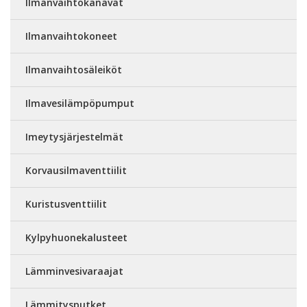
Ilmanvaihtokanavat
Ilmanvaihtokoneet
Ilmanvaihtosäleiköt
Ilmavesilämpöpumput
Imeytysjärjestelmät
Korvausilmaventtiilit
Kuristusventtiilit
Kylpyhuonekalusteet
Lämminvesivaraajat
Lämmitysputket