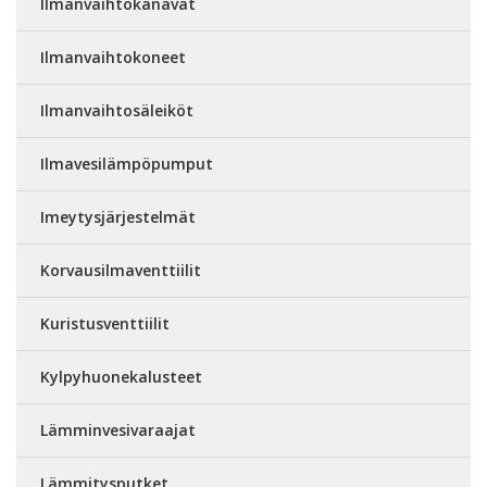
Ilmanvaihtokanavat
Ilmanvaihtokoneet
Ilmanvaihtosäleiköt
Ilmavesilämpöpumput
Imeytysjärjestelmät
Korvausilmaventtiilit
Kuristusventtiilit
Kylpyhuonekalusteet
Lämminvesivaraajat
Lämmitysputket