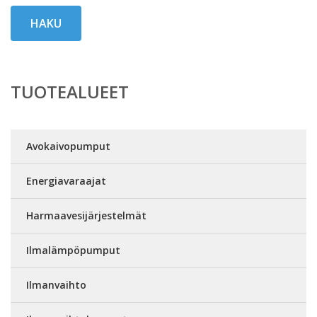
HAKU
TUOTEALUEET
Avokaivopumput
Energiavaraajat
Harmaavesijärjestelmät
Ilmalämpöpumput
Ilmanvaihto