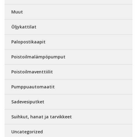
Muut
Öljykattilat
Palopostikaapit
Poistoilmalämpöpumput
Poistoilmaventtiilit
Pumppuautomaatit
Sadevesiputket
Suihkut, hanat ja tarvikkeet
Uncategorized