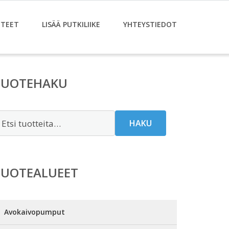
TEET
LISÄÄ PUTKILIIKE
YHTEYSTIEDOT
TUOTEHAKU
tsi:
HAKU
TUOTEALUEET
Avokaivopumput