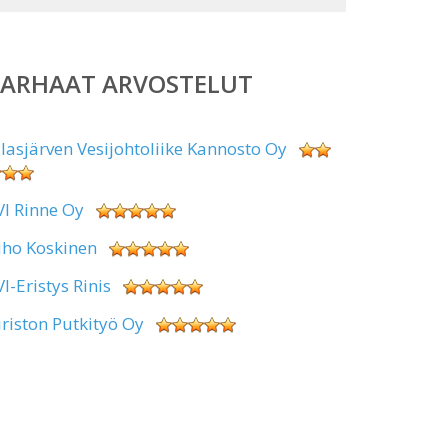
PARHAAT ARVOSTELUT
alasjärven Vesijohtoliike Kannosto Oy
VI Rinne Oy
uho Koskinen
VI-Eristys Rinis
iriston Putkityö Oy