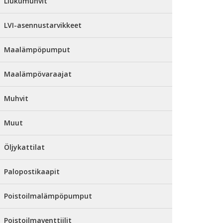
Liukumuhvit
LVI-asennustarvikkeet
Maalämpöpumput
Maalämpövaraajat
Muhvit
Muut
Öljykattilat
Palopostikaapit
Poistoilmalämpöpumput
Poistoilmaventtiilit