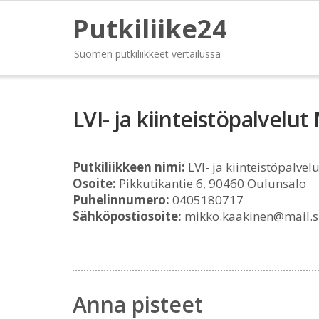
Putkiliike24
Suomen putkiliikkeet vertailussa
LVI- ja kiinteistöpalvelu
Putkiliikkeen nimi:
LVI- ja kiinteistöpalvel
Osoite:
Pikkutikantie 6, 90460 Oulunsalo
Puhelinnumero:
0405180717
Sähköpostiosoite:
mikko.kaakinen@mail.s
Anna pisteet