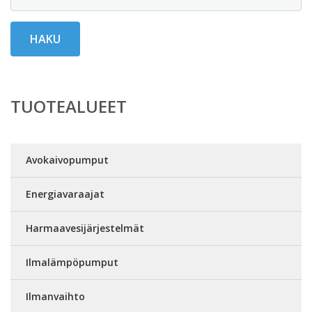
HAKU
TUOTEALUEET
Avokaivopumput
Energiavaraajat
Harmaavesijärjestelmät
Ilmalämpöpumput
Ilmanvaihto