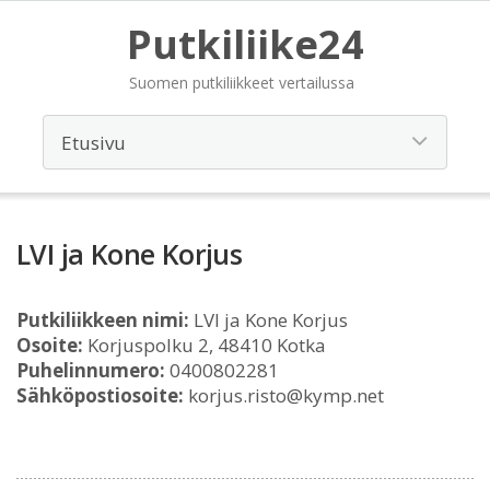
Putkiliike24
Suomen putkiliikkeet vertailussa
LVI ja Kone Korjus
Putkiliikkeen nimi:
LVI ja Kone Korjus
Osoite:
Korjuspolku 2, 48410 Kotka
Puhelinnumero:
0400802281
Sähköpostiosoite:
korjus.risto@kymp.net