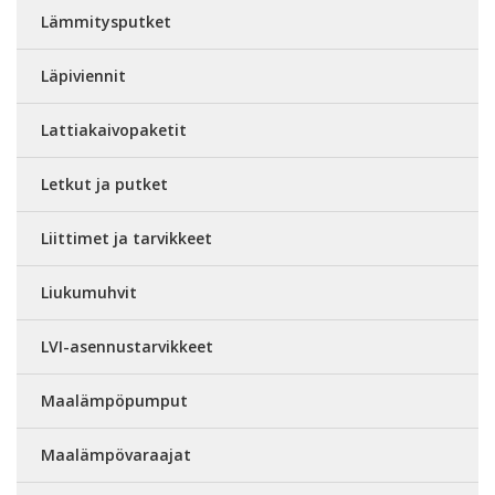
Lämmitysputket
Läpiviennit
Lattiakaivopaketit
Letkut ja putket
Liittimet ja tarvikkeet
Liukumuhvit
LVI-asennustarvikkeet
Maalämpöpumput
Maalämpövaraajat