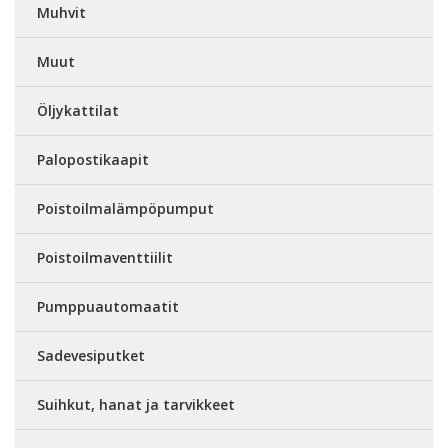
Muhvit
Muut
Öljykattilat
Palopostikaapit
Poistoilmalämpöpumput
Poistoilmaventtiilit
Pumppuautomaatit
Sadevesiputket
Suihkut, hanat ja tarvikkeet