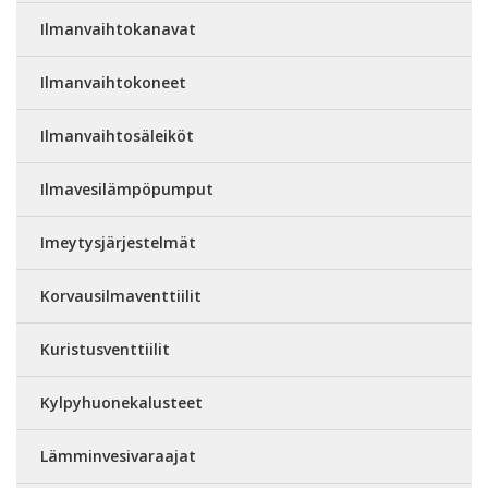
Ilmanvaihtokanavat
Ilmanvaihtokoneet
Ilmanvaihtosäleiköt
Ilmavesilämpöpumput
Imeytysjärjestelmät
Korvausilmaventtiilit
Kuristusventtiilit
Kylpyhuonekalusteet
Lämminvesivaraajat