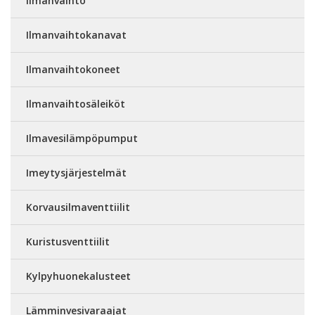
Ilmanvaihto
Ilmanvaihtokanavat
Ilmanvaihtokoneet
Ilmanvaihtosäleiköt
Ilmavesilämpöpumput
Imeytysjärjestelmät
Korvausilmaventtiilit
Kuristusventtiilit
Kylpyhuonekalusteet
Lämminvesivaraajat