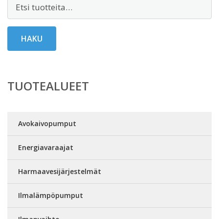
Etsi:
HAKU
TUOTEALUEET
Avokaivopumput
Energiavaraajat
Harmaavesijärjestelmät
Ilmalämpöpumput