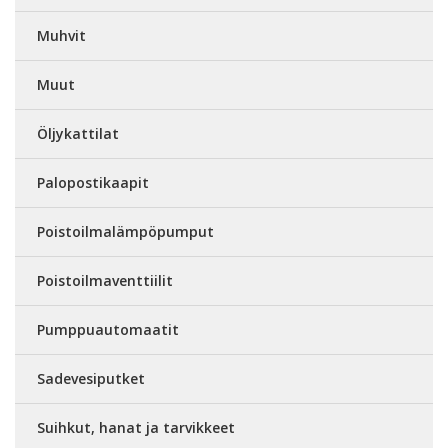
Muhvit
Muut
Öljykattilat
Palopostikaapit
Poistoilmalämpöpumput
Poistoilmaventtiilit
Pumppuautomaatit
Sadevesiputket
Suihkut, hanat ja tarvikkeet