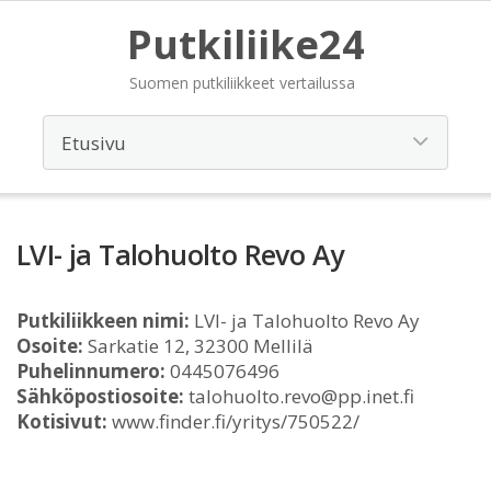
Putkiliike24
Suomen putkiliikkeet vertailussa
LVI- ja Talohuolto Revo Ay
Putkiliikkeen nimi:
LVI- ja Talohuolto Revo Ay
Osoite:
Sarkatie 12, 32300 Mellilä
Puhelinnumero:
0445076496
Sähköpostiosoite:
talohuolto.revo@pp.inet.fi
Kotisivut:
www.finder.fi/yritys/750522/