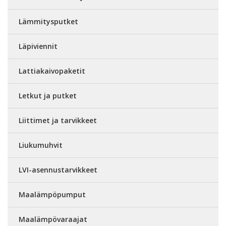
Lämmitysputket
Läpiviennit
Lattiakaivopaketit
Letkut ja putket
Liittimet ja tarvikkeet
Liukumuhvit
LVI-asennustarvikkeet
Maalämpöpumput
Maalämpövaraajat