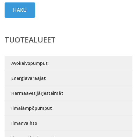
HAKU
TUOTEALUEET
Avokaivopumput
Energiavaraajat
Harmaavesijärjestelmät
Ilmalämpöpumput
Ilmanvaihto