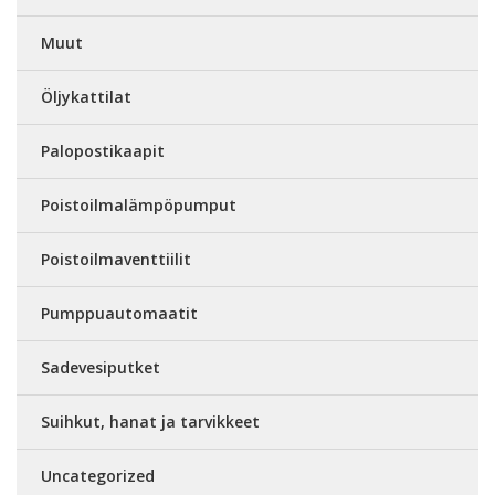
Muut
Öljykattilat
Palopostikaapit
Poistoilmalämpöpumput
Poistoilmaventtiilit
Pumppuautomaatit
Sadevesiputket
Suihkut, hanat ja tarvikkeet
Uncategorized