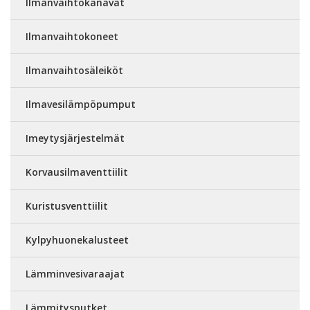
Ilmanvaihtokanavat
Ilmanvaihtokoneet
Ilmanvaihtosäleiköt
Ilmavesilämpöpumput
Imeytysjärjestelmät
Korvausilmaventtiilit
Kuristusventtiilit
Kylpyhuonekalusteet
Lämminvesivaraajat
Lämmitysputket