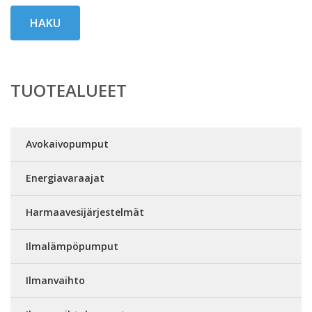
HAKU
TUOTEALUEET
Avokaivopumput
Energiavaraajat
Harmaavesijärjestelmät
Ilmalämpöpumput
Ilmanvaihto