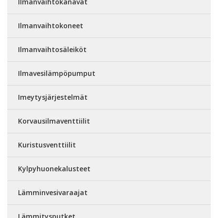
Ilmanvaihtokanavat
Ilmanvaihtokoneet
Ilmanvaihtosäleiköt
Ilmavesilämpöpumput
Imeytysjärjestelmät
Korvausilmaventtiilit
Kuristusventtiilit
Kylpyhuonekalusteet
Lämminvesivaraajat
Lämmitysputket