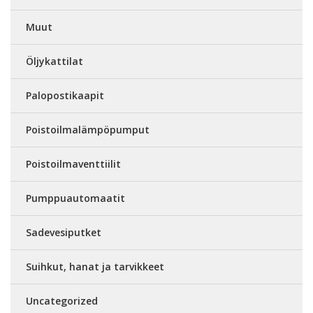
Muut
Öljykattilat
Palopostikaapit
Poistoilmalämpöpumput
Poistoilmaventtiilit
Pumppuautomaatit
Sadevesiputket
Suihkut, hanat ja tarvikkeet
Uncategorized