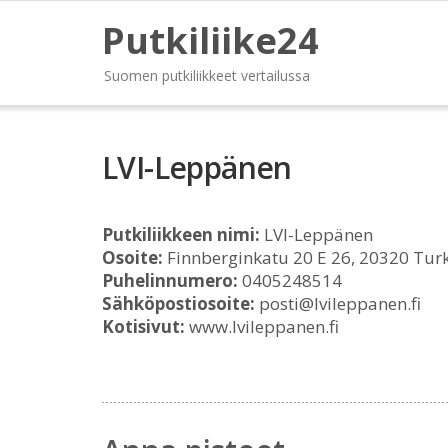
Putkiliike24
Suomen putkiliikkeet vertailussa
LVI-Leppänen
Putkiliikkeen nimi:
LVI-Leppänen
Osoite:
Finnberginkatu 20 E 26, 20320 Tur
Puhelinnumero:
0405248514
Sähköpostiosoite:
posti@lvileppanen.fi
Kotisivut:
www.lvileppanen.fi