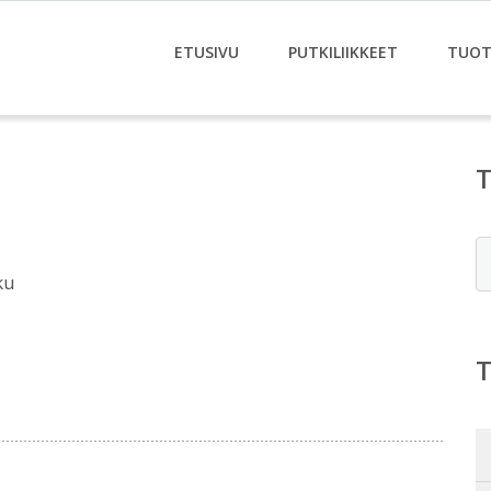
ETUSIVU
PUTKILIIKKEET
TUOT
E
ku