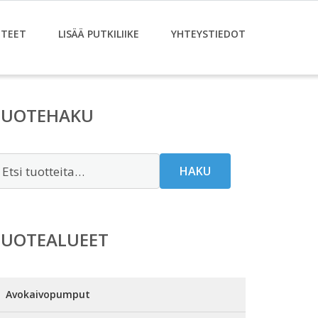
TEET
LISÄÄ PUTKILIIKE
YHTEYSTIEDOT
TUOTEHAKU
tsi:
HAKU
TUOTEALUEET
Avokaivopumput