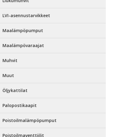
Liukumuhvit
LVI-asennustarvikkeet
Maalämpöpumput
Maalämpövaraajat
Muhvit
Muut
Öljykattilat
Palopostikaapit
Poistoilmalämpöpumput
Poistoilmaventtiilit