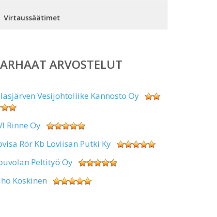
Virtaussäätimet
PARHAAT ARVOSTELUT
alasjärven Vesijohtoliike Kannosto Oy
VI Rinne Oy
ovisa Rör Kb Loviisan Putki Ky
ouvolan Peltityö Oy
uho Koskinen