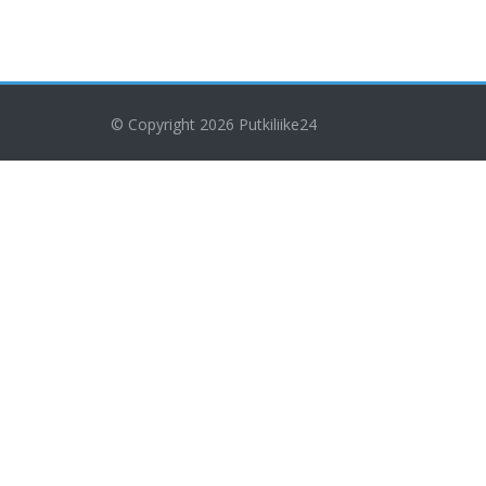
© Copyright 2026
Putkiliike24