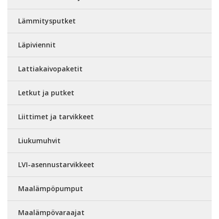
Lämmitysputket
Läpiviennit
Lattiakaivopaketit
Letkut ja putket
Liittimet ja tarvikkeet
Liukumuhvit
LVI-asennustarvikkeet
Maalämpöpumput
Maalämpövaraajat