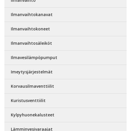
Ilmanvaihto
Ilmanvaihtokanavat
Ilmanvaihtokoneet
Ilmanvaihtosäleiköt
Ilmavesilämpöpumput
Imeytysjärjestelmät
Korvausilmaventtiilit
Kuristusventtiilit
Kylpyhuonekalusteet
Lämminvesivaraajat