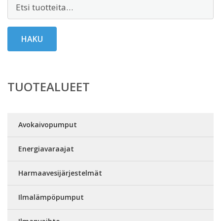
Etsi:
HAKU
TUOTEALUEET
Avokaivopumput
Energiavaraajat
Harmaavesijärjestelmät
Ilmalämpöpumput