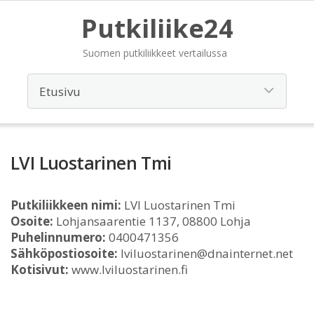
Putkiliike24
Suomen putkiliikkeet vertailussa
LVI Luostarinen Tmi
Putkiliikkeen nimi:
LVI Luostarinen Tmi
Osoite:
Lohjansaarentie 1137, 08800 Lohja
Puhelinnumero:
0400471356
Sähköpostiosoite:
lviluostarinen@dnainternet.net
Kotisivut:
www.lviluostarinen.fi