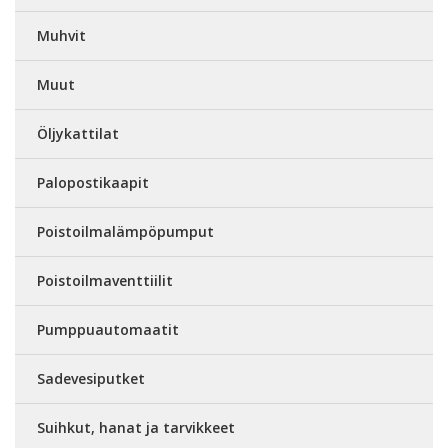
Muhvit
Muut
Öljykattilat
Palopostikaapit
Poistoilmalämpöpumput
Poistoilmaventtiilit
Pumppuautomaatit
Sadevesiputket
Suihkut, hanat ja tarvikkeet