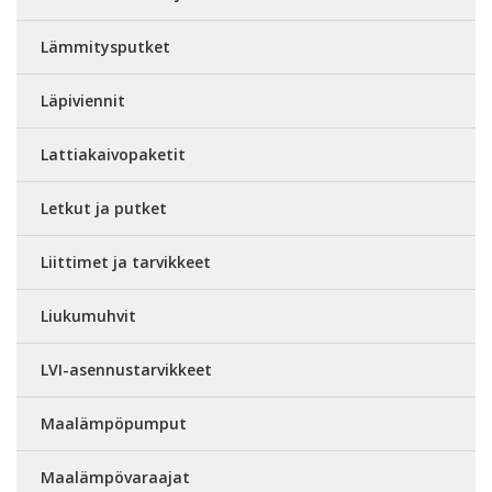
Lämmitysputket
Läpiviennit
Lattiakaivopaketit
Letkut ja putket
Liittimet ja tarvikkeet
Liukumuhvit
LVI-asennustarvikkeet
Maalämpöpumput
Maalämpövaraajat