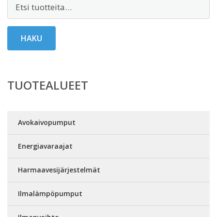
Etsi:
HAKU
TUOTEALUEET
Avokaivopumput
Energiavaraajat
Harmaavesijärjestelmät
Ilmalämpöpumput