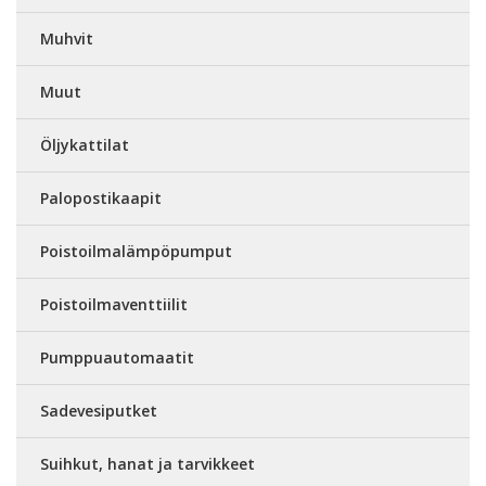
Muhvit
Muut
Öljykattilat
Palopostikaapit
Poistoilmalämpöpumput
Poistoilmaventtiilit
Pumppuautomaatit
Sadevesiputket
Suihkut, hanat ja tarvikkeet