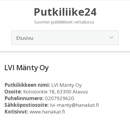
Putkiliike24
Suomen putkiliikkeet vertailussa
LVI Mänty Oy
Putkiliikkeen nimi:
LVI Mänty Oy
Osoite:
Kolistontie 18, 63300 Alavus
Puhelinnumero:
0207929620
Sähköpostiosoite:
lvi-manty@hanakat.fi
Kotisivut:
www.hanakat.fi