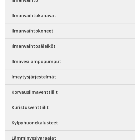
Ilmanvaihto
Ilmanvaihtokanavat
Ilmanvaihtokoneet
Ilmanvaihtosäleiköt
Ilmavesilämpöpumput
Imeytysjärjestelmät
Korvausilmaventtiilit
Kuristusventtiilit
Kylpyhuonekalusteet
Lämminvesivaraajat