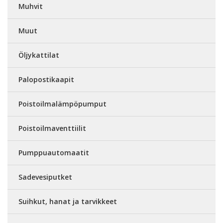
Muhvit
Muut
Öljykattilat
Palopostikaapit
Poistoilmalämpöpumput
Poistoilmaventtiilit
Pumppuautomaatit
Sadevesiputket
Suihkut, hanat ja tarvikkeet