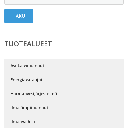
HAKU
TUOTEALUEET
Avokaivopumput
Energiavaraajat
Harmaavesijärjestelmät
Ilmalämpöpumput
Ilmanvaihto