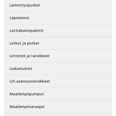
Lämmitysputket
Läpiviennit
Lattiakaivopaketit
Letkut ja putket
Liittimet ja tarvikkeet
Liukumuhvit
LVI-asennustarvikkeet
Maalämpöpumput
Maalämpövaraajat