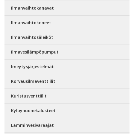
Ilmanvaihtokanavat
Ilmanvaihtokoneet
Ilmanvaihtosäleiköt
Ilmavesilämpöpumput
Imeytysjärjestelmät
Korvausilmaventtiilit
Kuristusventtiilit
Kylpyhuonekalusteet
Lämminvesivaraajat