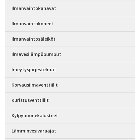
Ilmanvaihtokanavat
Ilmanvaihtokoneet
Ilmanvaihtosäleiköt
Ilmavesilämpöpumput
Imeytysjärjestelmät
Korvausilmaventtiilit
Kuristusventtiilit
Kylpyhuonekalusteet
Lämminvesivaraajat