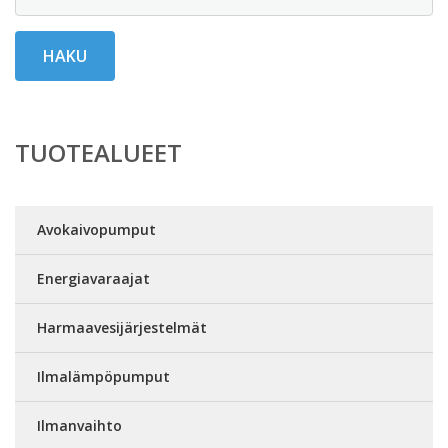
HAKU
TUOTEALUEET
Avokaivopumput
Energiavaraajat
Harmaavesijärjestelmät
Ilmalämpöpumput
Ilmanvaihto