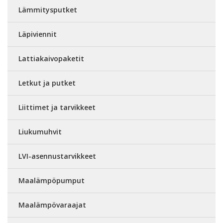
Lämmitysputket
Läpiviennit
Lattiakaivopaketit
Letkut ja putket
Liittimet ja tarvikkeet
Liukumuhvit
LVI-asennustarvikkeet
Maalämpöpumput
Maalämpövaraajat