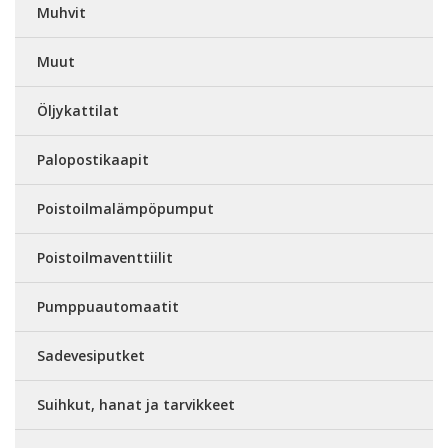
Muhvit
Muut
Öljykattilat
Palopostikaapit
Poistoilmalämpöpumput
Poistoilmaventtiilit
Pumppuautomaatit
Sadevesiputket
Suihkut, hanat ja tarvikkeet