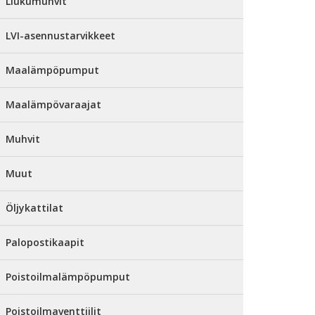
Liukumuhvit
LVI-asennustarvikkeet
Maalämpöpumput
Maalämpövaraajat
Muhvit
Muut
Öljykattilat
Palopostikaapit
Poistoilmalämpöpumput
Poistoilmaventtiilit