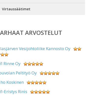
Virtaussäätimet
PARHAAT ARVOSTELUT
alasjärven Vesijohtoliike Kannosto Oy
VI Rinne Oy
ouvolan Peltityö Oy
uho Koskinen
VI-Eristys Rinis