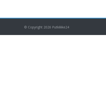
© Copyright 2026
Putkiliike24