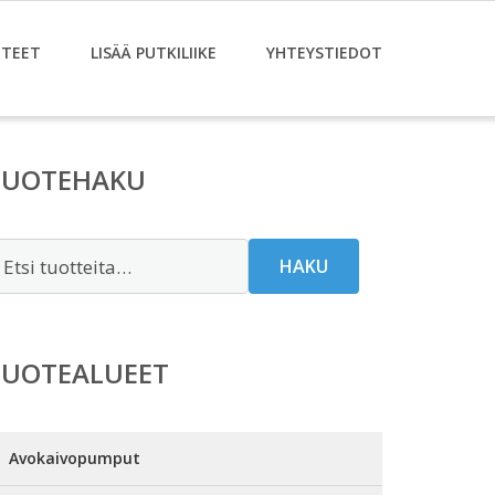
TEET
LISÄÄ PUTKILIIKE
YHTEYSTIEDOT
TUOTEHAKU
tsi:
HAKU
TUOTEALUEET
Avokaivopumput