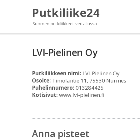
Putkiliike24
Suomen putkiliikkeet vertailussa
LVI-Pielinen Oy
Putkiliikkeen nimi:
LVI-Pielinen Oy
Osoite:
Timolantie 11, 75530 Nurmes
Puhelinnumero:
013284425
Kotisivut:
www.lvi-pielinen.fi
Anna pisteet