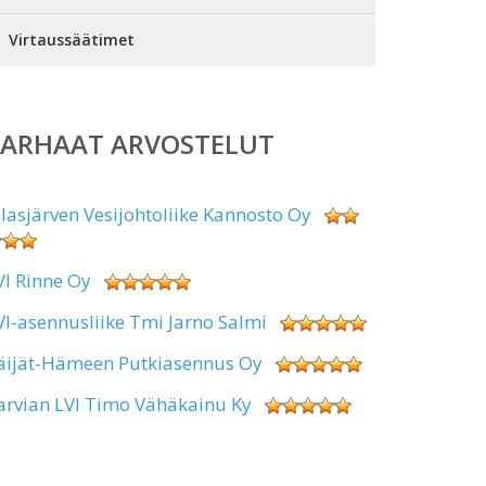
Virtaussäätimet
PARHAAT ARVOSTELUT
alasjärven Vesijohtoliike Kannosto Oy
VI Rinne Oy
VI-asennusliike Tmi Jarno Salmi
äijät-Hämeen Putkiasennus Oy
arvian LVI Timo Vähäkainu Ky