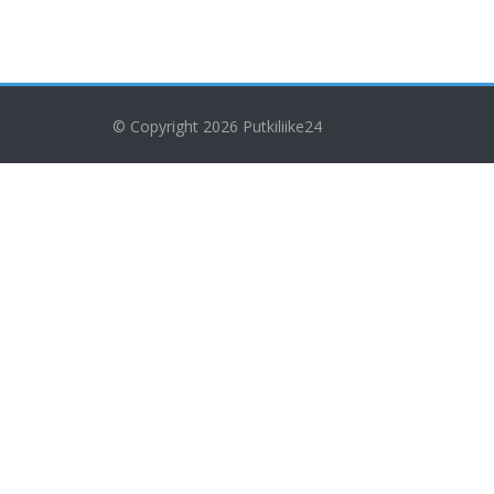
© Copyright 2026
Putkiliike24