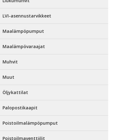
Liukumuhvit
LVI-asennustarvikkeet
Maalämpöpumput
Maalämpövaraajat
Muhvit
Muut
Öljykattilat
Palopostikaapit
Poistoilmalämpöpumput
Poistoilmaventtiilit