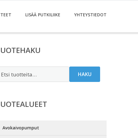
TEET
LISÄÄ PUTKILIIKE
YHTEYSTIEDOT
TUOTEHAKU
tsi:
HAKU
TUOTEALUEET
Avokaivopumput