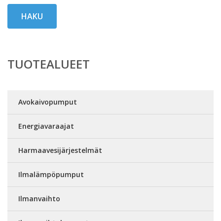
HAKU
TUOTEALUEET
Avokaivopumput
Energiavaraajat
Harmaavesijärjestelmät
Ilmalämpöpumput
Ilmanvaihto