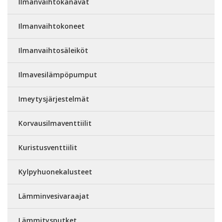
Ilmanvaihtokanavat
Ilmanvaihtokoneet
Ilmanvaihtosäleiköt
Ilmavesilämpöpumput
Imeytysjärjestelmät
Korvausilmaventtiilit
Kuristusventtiilit
Kylpyhuonekalusteet
Lämminvesivaraajat
Lämmitysputket