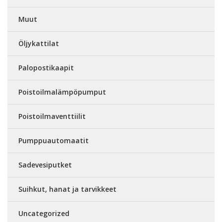
Muut
Öljykattilat
Palopostikaapit
Poistoilmalämpöpumput
Poistoilmaventtiilit
Pumppuautomaatit
Sadevesiputket
Suihkut, hanat ja tarvikkeet
Uncategorized