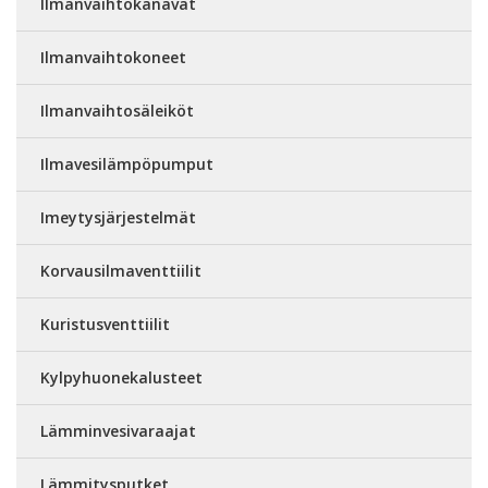
Ilmanvaihtokanavat
Ilmanvaihtokoneet
Ilmanvaihtosäleiköt
Ilmavesilämpöpumput
Imeytysjärjestelmät
Korvausilmaventtiilit
Kuristusventtiilit
Kylpyhuonekalusteet
Lämminvesivaraajat
Lämmitysputket