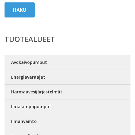
HAKU
TUOTEALUEET
Avokaivopumput
Energiavaraajat
Harmaavesijärjestelmät
Ilmalämpöpumput
Ilmanvaihto