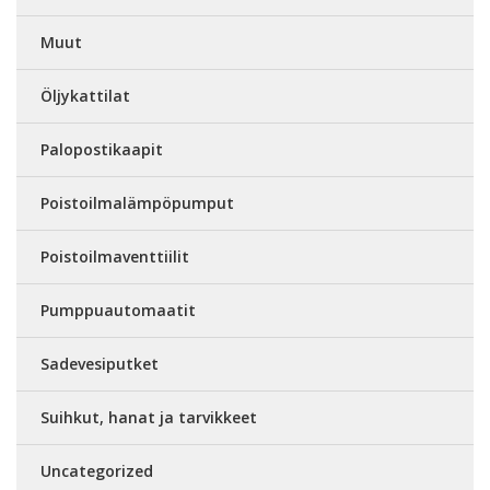
Muut
Öljykattilat
Palopostikaapit
Poistoilmalämpöpumput
Poistoilmaventtiilit
Pumppuautomaatit
Sadevesiputket
Suihkut, hanat ja tarvikkeet
Uncategorized