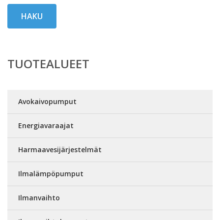
HAKU
TUOTEALUEET
Avokaivopumput
Energiavaraajat
Harmaavesijärjestelmät
Ilmalämpöpumput
Ilmanvaihto