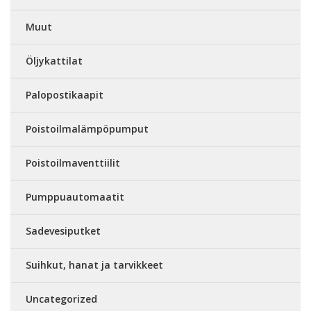
Muut
Öljykattilat
Palopostikaapit
Poistoilmalämpöpumput
Poistoilmaventtiilit
Pumppuautomaatit
Sadevesiputket
Suihkut, hanat ja tarvikkeet
Uncategorized