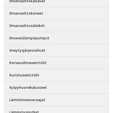
Ilmanvaihtokanavat
Ilmanvaihtokoneet
Ilmanvaihtosäleiköt
Ilmavesilämpöpumput
Imeytysjärjestelmät
Korvausilmaventtiilit
Kuristusventtiilit
Kylpyhuonekalusteet
Lämminvesivaraajat
Lämmitysputket